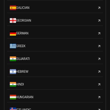
GALICIAN
GEORGIAN
GERMAN
GREEK
GUJARATI
HEBREW
HINDI
HUNGARIAN
ICELANDIC