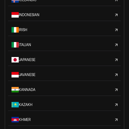
INDONESIAN
IRISH
ITALIAN
JAPANESE
JAVANESE
KANNADA
KAZAKH
KHMER