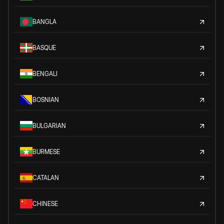
BANGLA
BASQUE
BENGALI
BOSNIAN
BULGARIAN
BURMESE
CATALAN
CHINESE