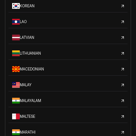
KOREAN
LAO
LATVIAN
LITHUANIAN
MACEDONIAN
MALAY
MALAYALAM
MALTESE
MARATHI