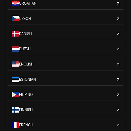
CROATIAN
CZECH
DANISH
DUTCH
ENGLISH
ESTONIAN
FILIPINO
FINNISH
FRENCH