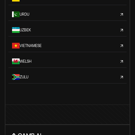
URDU
UZBEK
VIETNAMESE
WELSH
ZULU