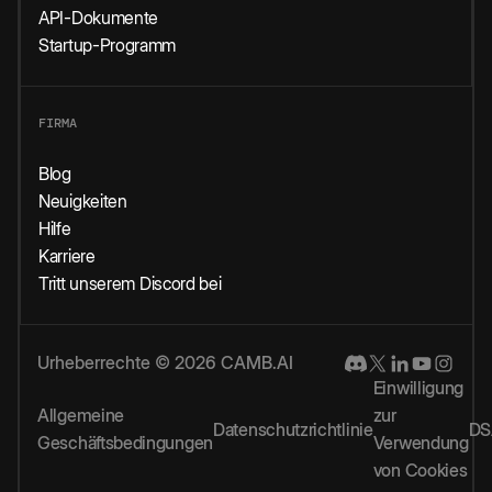
API-Dokumente
Startup-Programm
FIRMA
Blog
Neuigkeiten
Hilfe
Karriere
Tritt unserem Discord bei
Urheberrechte © 2026 CAMB.AI
Einwilligung
Allgemeine
zur
Datenschutzrichtlinie
DS
Geschäftsbedingungen
Verwendung
von Cookies