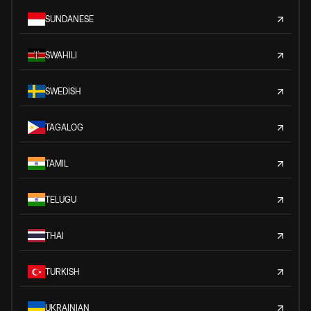
SUNDANESE
SWAHILI
SWEDISH
TAGALOG
TAMIL
TELUGU
THAI
TURKISH
UKRAINIAN