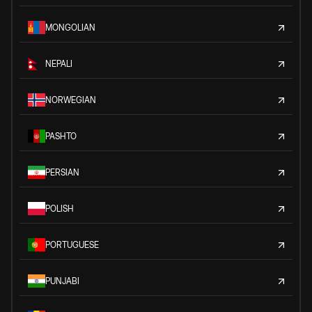
MONGOLIAN
NEPALI
NORWEGIAN
PASHTO
PERSIAN
POLISH
PORTUGUESE
PUNJABI