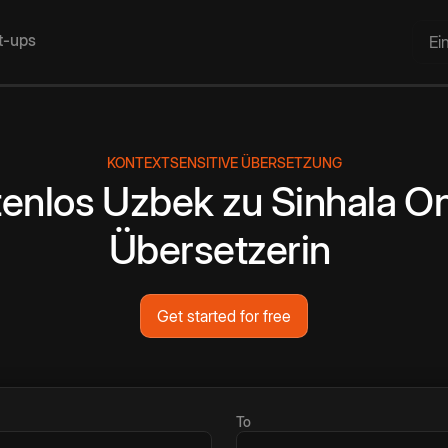
rt-ups
Ei
KONTEXTSENSITIVE ÜBERSETZUNG
tenlos
Uzbek
zu
Sinhala
On
Übersetzerin
Get started for free
To