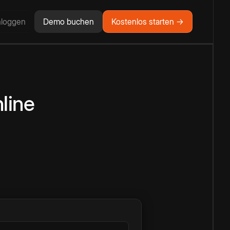
nloggen
Demo buchen
Kostenlos starten →
line