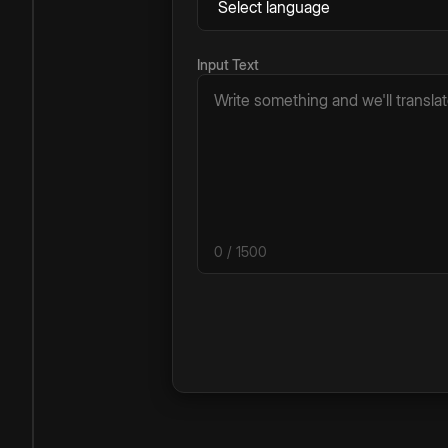
Input Text
0
/ 1500