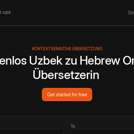
rt-ups
Ei
KONTEXTSENSITIVE ÜBERSETZUNG
enlos
Uzbek
zu
Hebrew
On
Übersetzerin
Get started for free
To