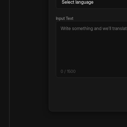
Input Text
0
/ 1500