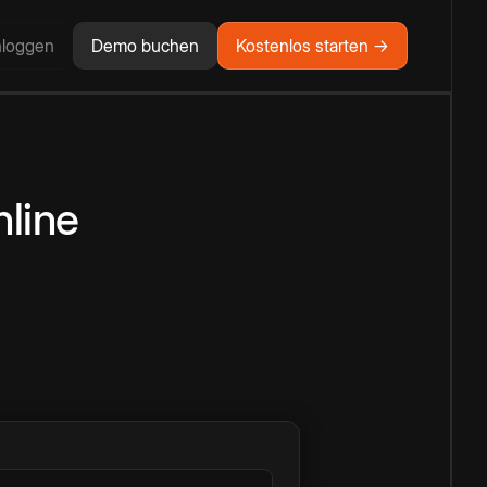
nloggen
Demo buchen
Kostenlos starten →
line