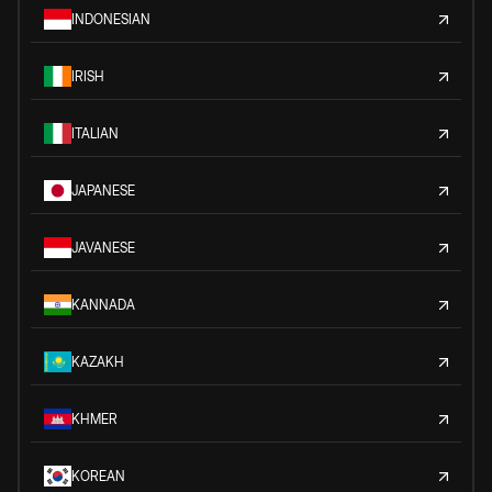
INDONESIAN
IRISH
ITALIAN
JAPANESE
JAVANESE
KANNADA
KAZAKH
KHMER
KOREAN