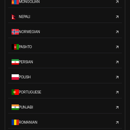
MONGOLIAN
NEPALI
NORWEGIAN
PASHTO
PERSIAN
POLISH
PORTUGUESE
PUNJABI
ROMANIAN