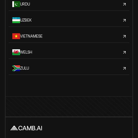
URDU
UZBEK
VIETNAMESE
WELSH
ZULU