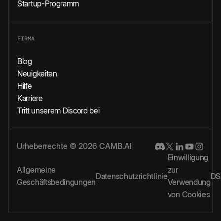
Startup-Programm
FIRMA
Blog
Neuigkeiten
Hilfe
Karriere
Tritt unserem Discord bei
Urheberrechte © 2026 CAMB.AI
Einwilligung
Allgemeine
zur
Datenschutzrichtlinie
DS
Geschäftsbedingungen
Verwendung
von Cookies