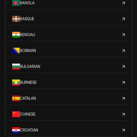
BANGLA
BASQUE
BENGALI
BOSNIAN
BULGARIAN
BURMESE
CATALAN
CHINESE
CROATIAN