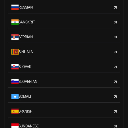
RUSSIAN
SANSKRIT
SERBIAN
SINHALA
SLOVAK
SLOVENIAN
SOMALI
SPANISH
SUNDANESE