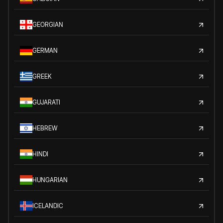
GEORGIAN
GERMAN
GREEK
GUJARATI
HEBREW
HINDI
HUNGARIAN
ICELANDIC