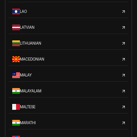
LAO
LATVIAN
LITHUANIAN
MACEDONIAN
MALAY
MALAYALAM
MALTESE
MARATHI