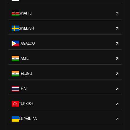
SWAHILI
SWEDISH
TAGALOG
TAMIL
TELUGU
THAI
TURKISH
UKRAINIAN