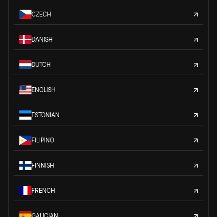
CZECH
DANISH
DUTCH
ENGLISH
ESTONIAN
FILIPINO
FINNISH
FRENCH
GALICIAN