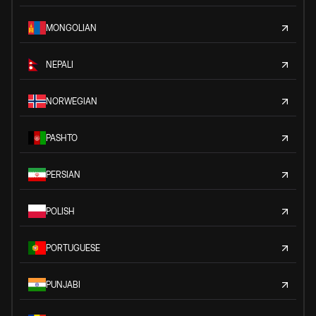
MONGOLIAN
NEPALI
NORWEGIAN
PASHTO
PERSIAN
POLISH
PORTUGUESE
PUNJABI