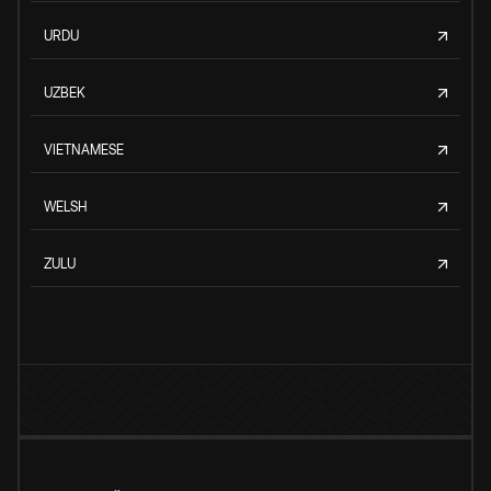
URDU
UZBEK
VIETNAMESE
WELSH
ZULU