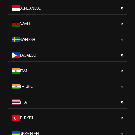
SUNDANESE
SWAHILI
SWEDISH
TAGALOG
TAMIL
TELUGU
THAI
TURKISH
UKRAINIAN