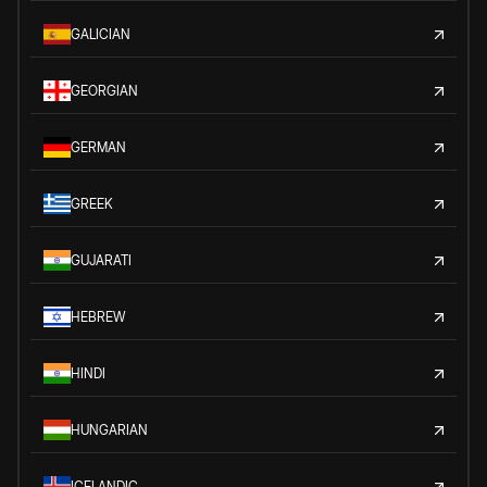
GALICIAN
GEORGIAN
GERMAN
GREEK
GUJARATI
HEBREW
HINDI
HUNGARIAN
ICELANDIC