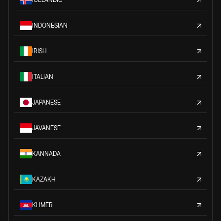
INDONESIAN
IRISH
ITALIAN
JAPANESE
JAVANESE
KANNADA
KAZAKH
KHMER