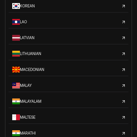
KOREAN
LAO
LATVIAN
LITHUANIAN
MACEDONIAN
MALAY
MALAYALAM
MALTESE
MARATHI