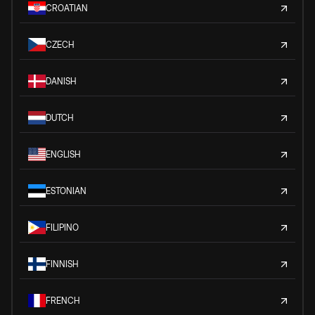
CROATIAN
CZECH
DANISH
DUTCH
ENGLISH
ESTONIAN
FILIPINO
FINNISH
FRENCH