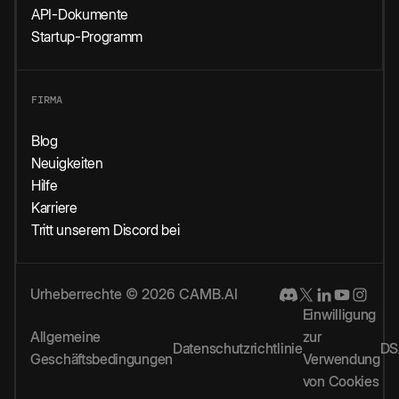
API-Dokumente
Startup-Programm
FIRMA
Blog
Neuigkeiten
Hilfe
Karriere
Tritt unserem Discord bei
Urheberrechte © 2026 CAMB.AI
Einwilligung
Allgemeine
zur
Datenschutzrichtlinie
DS
Geschäftsbedingungen
Verwendung
von Cookies