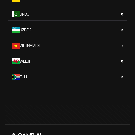
URDU
UZBEK
VIETNAMESE
WELSH
ZULU