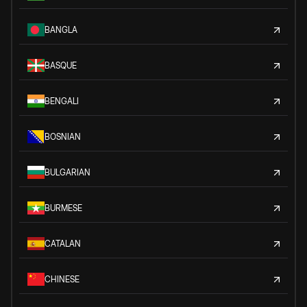
BANGLA
BASQUE
BENGALI
BOSNIAN
BULGARIAN
BURMESE
CATALAN
CHINESE