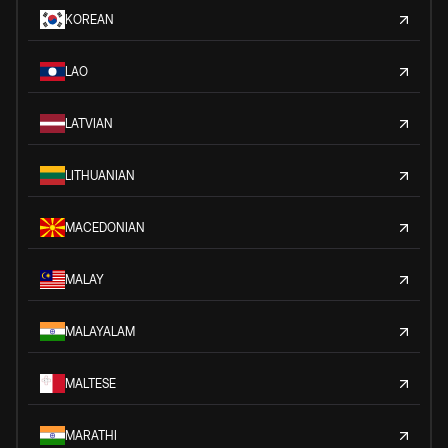
KOREAN
LAO
LATVIAN
LITHUANIAN
MACEDONIAN
MALAY
MALAYALAM
MALTESE
MARATHI