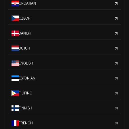
CROATIAN
CZECH
DANISH
DUTCH
ENGLISH
ESTONIAN
FILIPINO
FINNISH
FRENCH