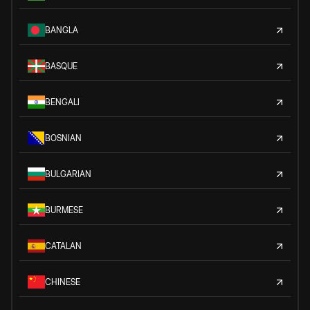
BANGLA
BASQUE
BENGALI
BOSNIAN
BULGARIAN
BURMESE
CATALAN
CHINESE