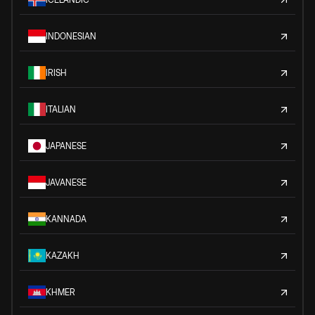
INDONESIAN
IRISH
ITALIAN
JAPANESE
JAVANESE
KANNADA
KAZAKH
KHMER