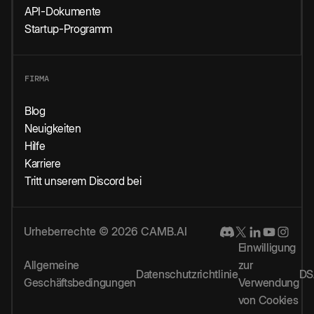
API-Dokumente
Startup-Programm
FIRMA
Blog
Neuigkeiten
Hilfe
Karriere
Tritt unserem Discord bei
Urheberrechte © 2026 CAMB.AI
Einwilligung
Allgemeine
zur
Datenschutzrichtlinie
DS
Geschäftsbedingungen
Verwendung
von Cookies