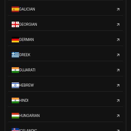
GALICIAN
GEORGIAN
GERMAN
GREEK
GUJARATI
HEBREW
HINDI
HUNGARIAN
ICELANDIC