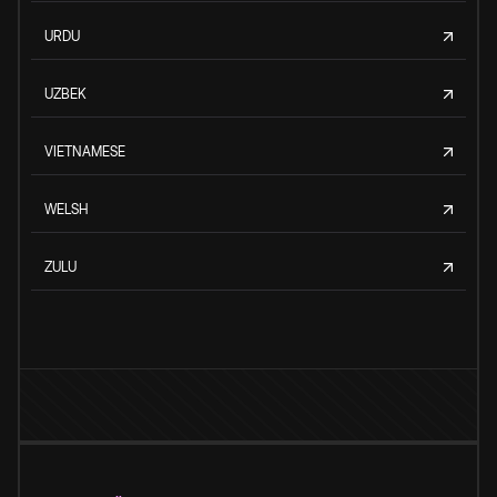
URDU
UZBEK
VIETNAMESE
WELSH
ZULU