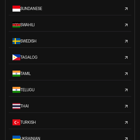
SUNDANESE
SWAHILI
SWEDISH
TAGALOG
TAMIL
TELUGU
THAI
TURKISH
UKRAINIAN