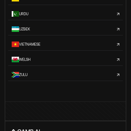
URDU
UZBEK
VIETNAMESE
WELSH
ZULU