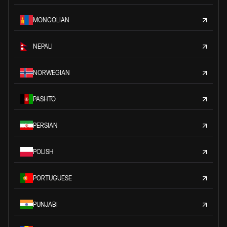
MONGOLIAN
NEPALI
NORWEGIAN
PASHTO
PERSIAN
POLISH
PORTUGUESE
PUNJABI