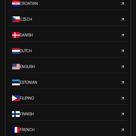
CROATIAN
CZECH
DANISH
DUTCH
ENGLISH
ESTONIAN
FILIPINO
FINNISH
FRENCH