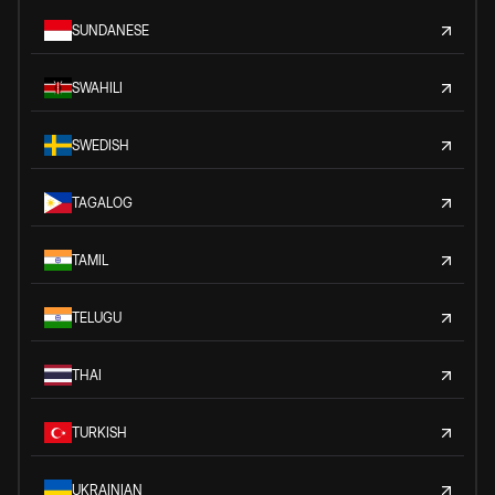
SUNDANESE
SWAHILI
SWEDISH
TAGALOG
TAMIL
TELUGU
THAI
TURKISH
UKRAINIAN