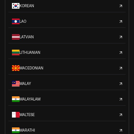
KOREAN
LAO
LATVIAN
LITHUANIAN
MACEDONIAN
MALAY
MALAYALAM
MALTESE
MARATHI