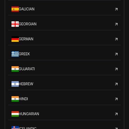
GALICIAN
GEORGIAN
GERMAN
GREEK
GUJARATI
HEBREW
HINDI
HUNGARIAN
ICELANDIC