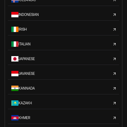
INDONESIAN
IRISH
ITALIAN
JAPANESE
JAVANESE
KANNADA
KAZAKH
KHMER