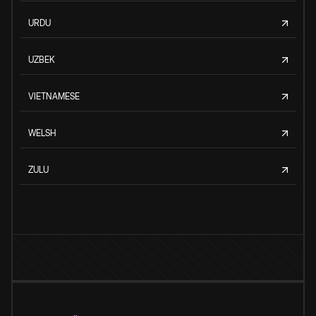
URDU
UZBEK
VIETNAMESE
WELSH
ZULU