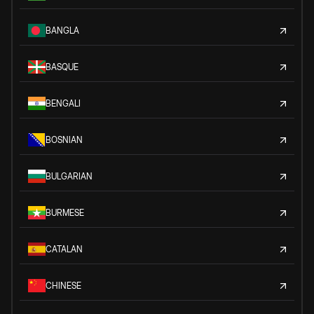
BANGLA
BASQUE
BENGALI
BOSNIAN
BULGARIAN
BURMESE
CATALAN
CHINESE