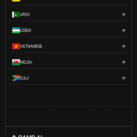
URDU
UZBEK
VIETNAMESE
WELSH
ZULU