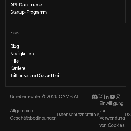
API-Dokumente
Startup-Programm
FIRMA
Blog
Neuigkeiten
Hilfe
Karriere
Tritt unserem Discord bei
Urheberrechte © 2026 CAMB.AI
Einwilligung
Allgemeine
zur
Datenschutzrichtlinie
DS
Geschäftsbedingungen
Verwendung
von Cookies