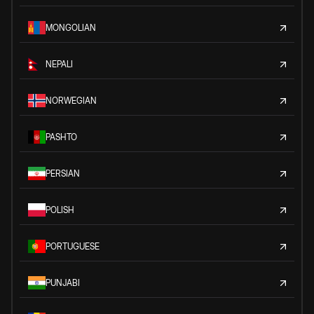
MONGOLIAN
NEPALI
NORWEGIAN
PASHTO
PERSIAN
POLISH
PORTUGUESE
PUNJABI