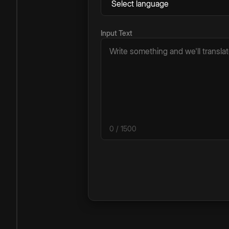
Input Text
0
/ 1500