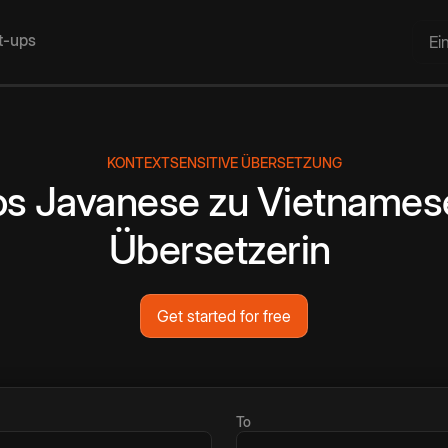
rt-ups
Ei
KONTEXTSENSITIVE ÜBERSETZUNG
os
Javanese
zu
Vietnames
Übersetzerin
Get started for free
To