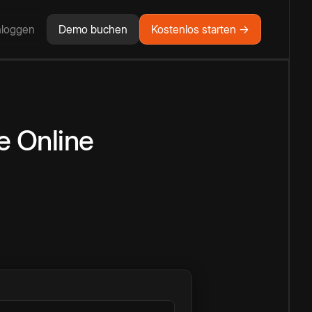
nloggen
Demo buchen
Kostenlos starten →
e
Online