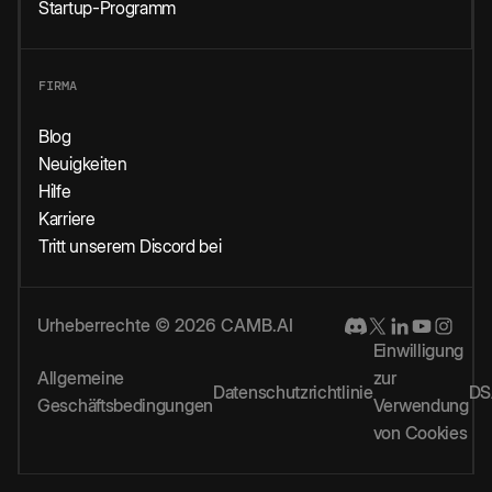
Startup-Programm
FIRMA
Blog
Neuigkeiten
Hilfe
Karriere
Tritt unserem Discord bei
Urheberrechte © 2026 CAMB.AI
Einwilligung
Allgemeine
zur
Datenschutzrichtlinie
DS
Geschäftsbedingungen
Verwendung
von Cookies