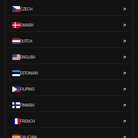
CZECH
DANISH
DUTCH
ENGLISH
ESTONIAN
FILIPINO
FINNISH
FRENCH
GALICIAN