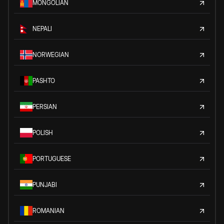
MONGOLIAN
NEPALI
NORWEGIAN
PASHTO
PERSIAN
POLISH
PORTUGUESE
PUNJABI
ROMANIAN