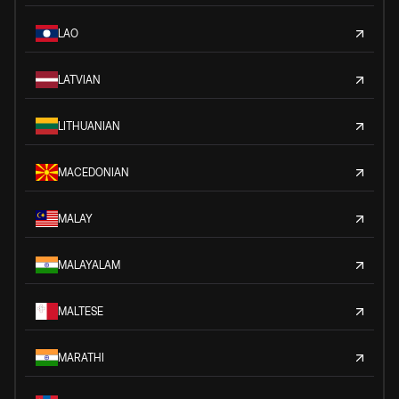
LAO
LATVIAN
LITHUANIAN
MACEDONIAN
MALAY
MALAYALAM
MALTESE
MARATHI