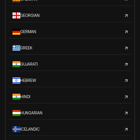
GEORGIAN
GERMAN
GREEK
GUJARATI
HEBREW
HINDI
HUNGARIAN
ICELANDIC