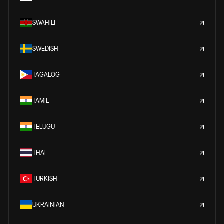
SWAHILI
SWEDISH
TAGALOG
TAMIL
TELUGU
THAI
TURKISH
UKRAINIAN