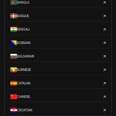
BANGLA
BASQUE
BENGALI
BOSNIAN
BULGARIAN
BURMESE
CATALAN
CHINESE
CROATIAN