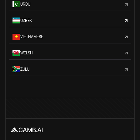
URDU
UZBEK
VIETNAMESE
WELSH
ZULU