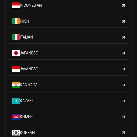
INDONESIAN
IRISH
ITALIAN
JAPANESE
JAVANESE
KANNADA
KAZAKH
KHMER
KOREAN