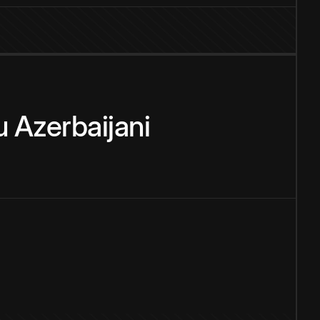
u
Azerbaijani