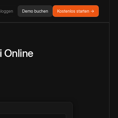
nloggen
Demo buchen
Kostenlos starten →
i
Online