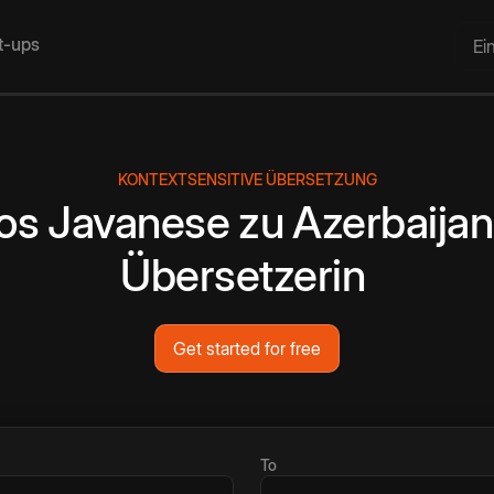
rt-ups
Ei
KONTEXTSENSITIVE ÜBERSETZUNG
os
Javanese
zu
Azerbaijan
Übersetzerin
Get started for free
To