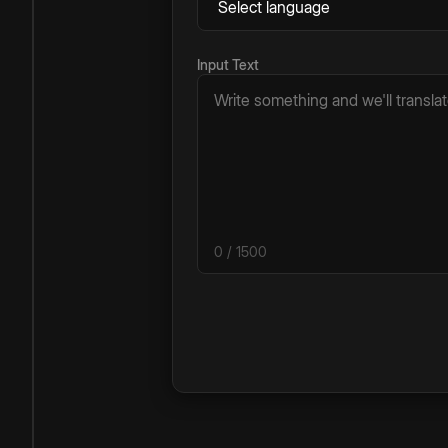
Input Text
0
/ 1500