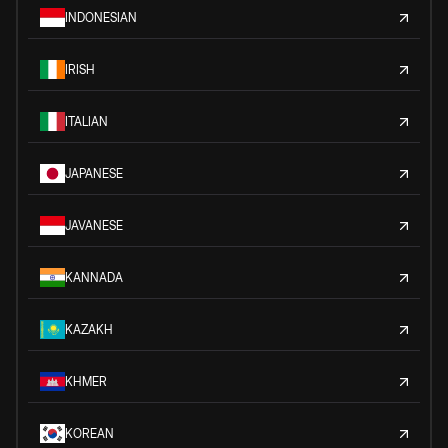
INDONESIAN
IRISH
ITALIAN
JAPANESE
JAVANESE
KANNADA
KAZAKH
KHMER
KOREAN