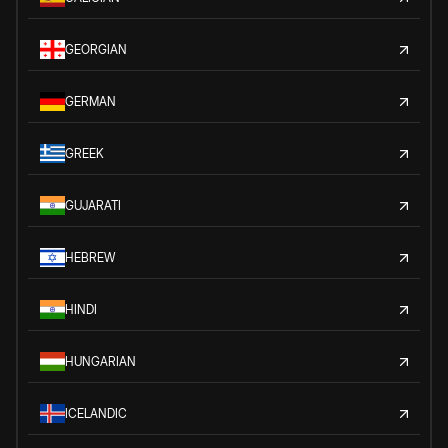
GEORGIAN
GERMAN
GREEK
GUJARATI
HEBREW
HINDI
HUNGARIAN
ICELANDIC