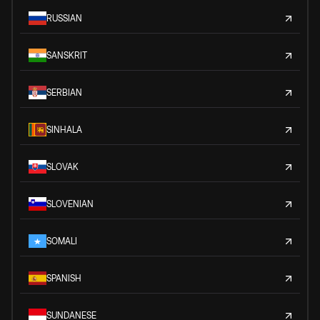
RUSSIAN
SANSKRIT
SERBIAN
SINHALA
SLOVAK
SLOVENIAN
SOMALI
SPANISH
SUNDANESE