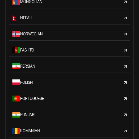
MONGOLIAN
NEPALI
NORWEGIAN
PASHTO
PERSIAN
POLISH
PORTUGUESE
PUNJABI
ROMANIAN