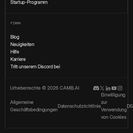
Startup-Programm
FIRMA
Blog
Neuigkeiten
Hilfe
Karriere
Tritt unserem Discord bei
Urheberrechte © 2026 CAMB.AI
Einwilligung
Allgemeine
zur
Datenschutzrichtlinie
DS
Geschäftsbedingungen
Verwendung
von Cookies