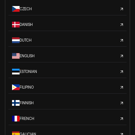
CZECH
DANISH
DUTCH
ENGLISH
ESTONIAN
FILIPINO
FINNISH
FRENCH
GALICIAN