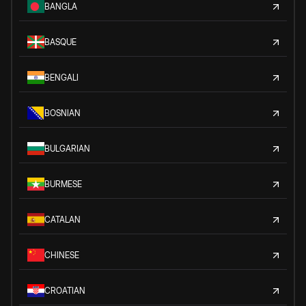
BANGLA
BASQUE
BENGALI
BOSNIAN
BULGARIAN
BURMESE
CATALAN
CHINESE
CROATIAN