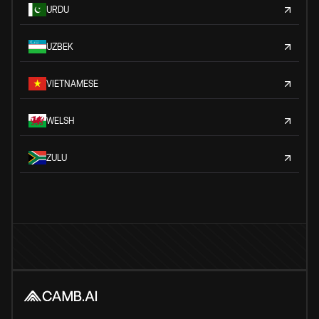
URDU
UZBEK
VIETNAMESE
WELSH
ZULU