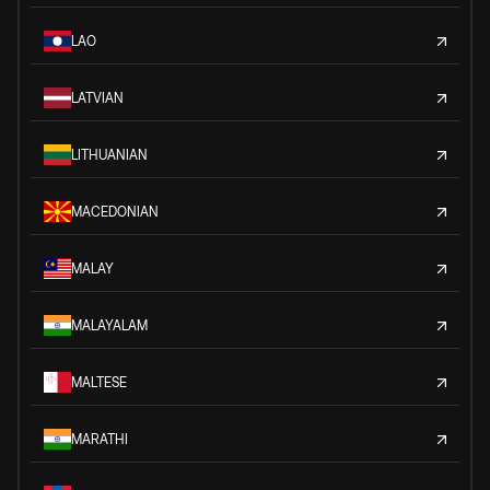
LAO
LATVIAN
LITHUANIAN
MACEDONIAN
MALAY
MALAYALAM
MALTESE
MARATHI