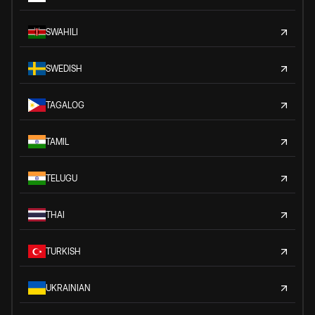
SWAHILI
SWEDISH
TAGALOG
TAMIL
TELUGU
THAI
TURKISH
UKRAINIAN