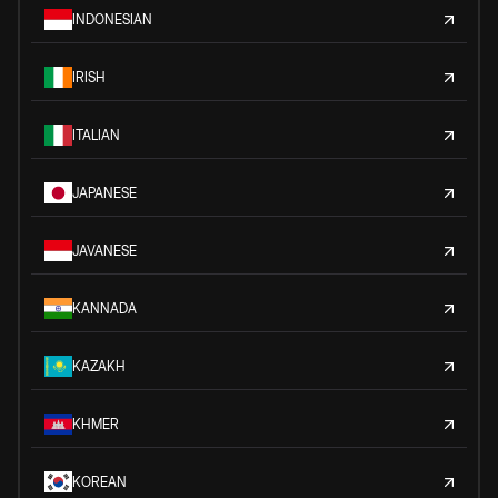
INDONESIAN
IRISH
ITALIAN
JAPANESE
JAVANESE
KANNADA
KAZAKH
KHMER
KOREAN