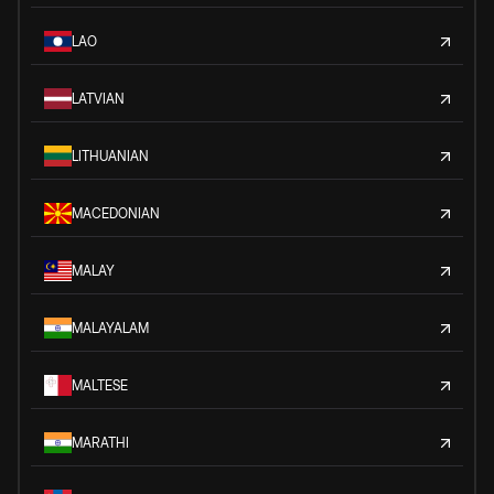
LAO
LATVIAN
LITHUANIAN
MACEDONIAN
MALAY
MALAYALAM
MALTESE
MARATHI