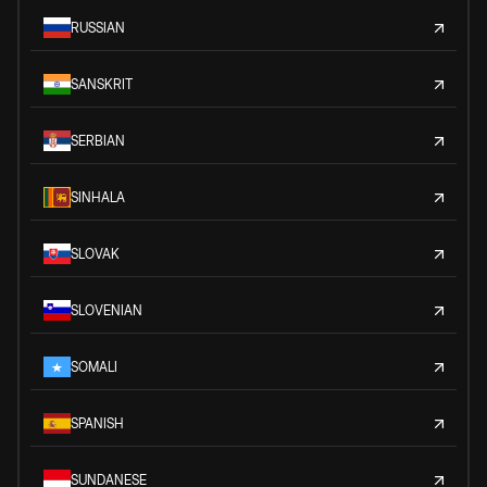
RUSSIAN
SANSKRIT
SERBIAN
SINHALA
SLOVAK
SLOVENIAN
SOMALI
SPANISH
SUNDANESE