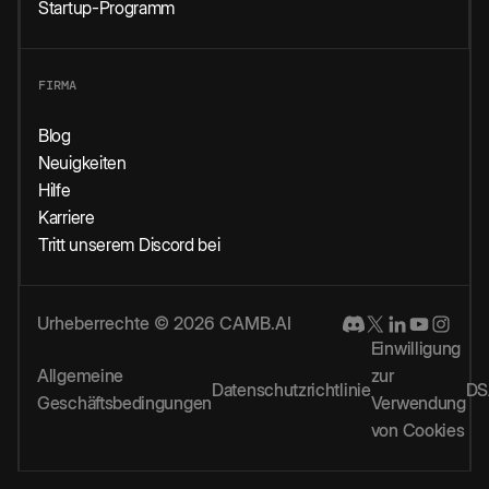
Startup-Programm
FIRMA
Blog
Neuigkeiten
Hilfe
Karriere
Tritt unserem Discord bei
Urheberrechte © 2026 CAMB.AI
Einwilligung
Allgemeine
zur
Datenschutzrichtlinie
DS
Geschäftsbedingungen
Verwendung
von Cookies