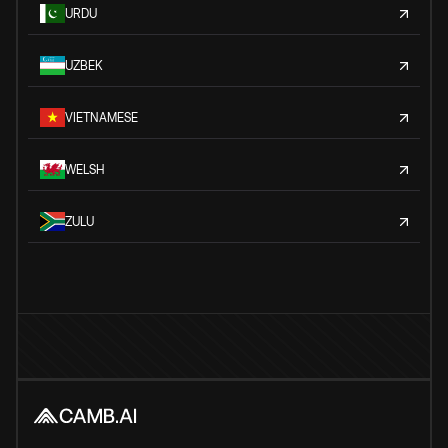
URDU
UZBEK
VIETNAMESE
WELSH
ZULU