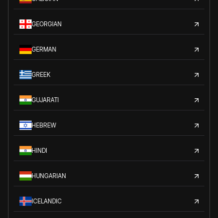
GEORGIAN
GERMAN
GREEK
GUJARATI
HEBREW
HINDI
HUNGARIAN
ICELANDIC