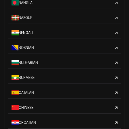
BANGLA
BASQUE
BENGALI
BOSNIAN
BULGARIAN
BURMESE
CATALAN
CHINESE
CROATIAN