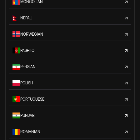
MONGOLIAN
NEPALI
NORWEGIAN
PASHTO
PERSIAN
POLISH
PORTUGUESE
PUNJABI
ROMANIAN