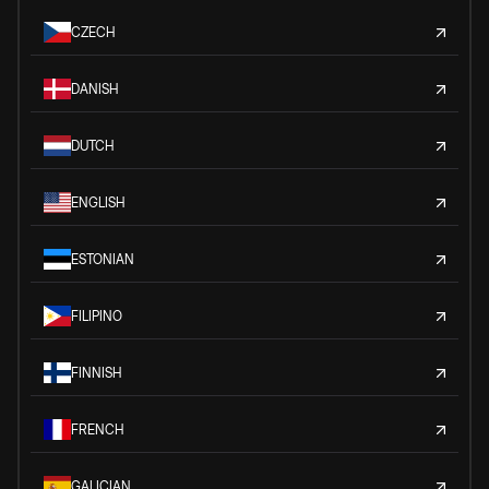
CZECH
DANISH
DUTCH
ENGLISH
ESTONIAN
FILIPINO
FINNISH
FRENCH
GALICIAN