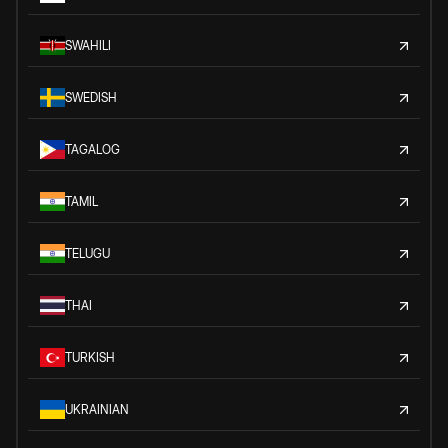
SWAHILI
SWEDISH
TAGALOG
TAMIL
TELUGU
THAI
TURKISH
UKRAINIAN