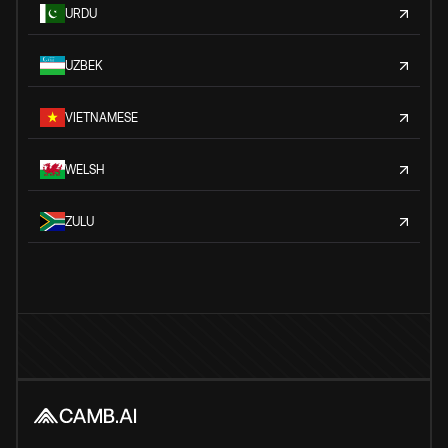
URDU
UZBEK
VIETNAMESE
WELSH
ZULU