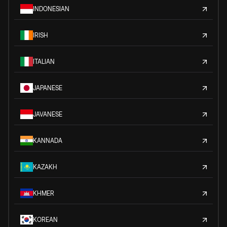
INDONESIAN
IRISH
ITALIAN
JAPANESE
JAVANESE
KANNADA
KAZAKH
KHMER
KOREAN