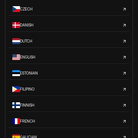
CZECH
DANISH
DUTCH
ENGLISH
ESTONIAN
FILIPINO
FINNISH
FRENCH
GALICIAN