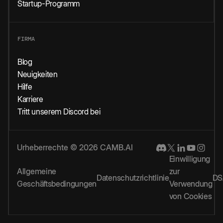
Startup-Programm
FIRMA
Blog
Neuigkeiten
Hilfe
Karriere
Tritt unserem Discord bei
Urheberrechte © 2026 CAMB.AI
Einwilligung
Allgemeine
zur
Datenschutzrichtlinie
DS
Geschäftsbedingungen
Verwendung
von Cookies