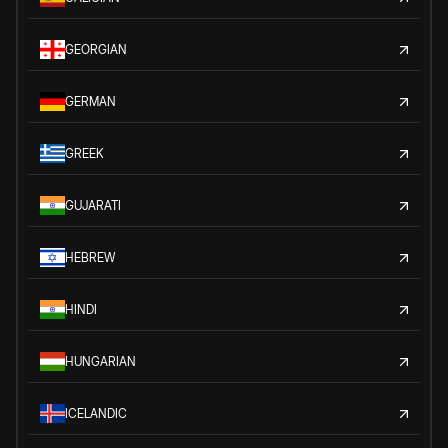
GEORGIAN
GERMAN
GREEK
GUJARATI
HEBREW
HINDI
HUNGARIAN
ICELANDIC