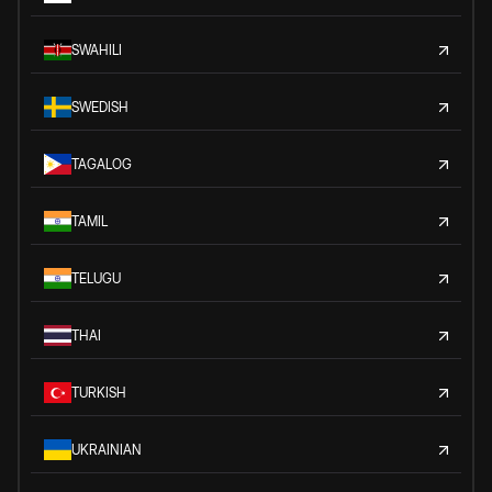
SWAHILI
SWEDISH
TAGALOG
TAMIL
TELUGU
THAI
TURKISH
UKRAINIAN