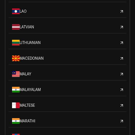
LAO
LATVIAN
LITHUANIAN
MACEDONIAN
MALAY
MALAYALAM
MALTESE
MARATHI