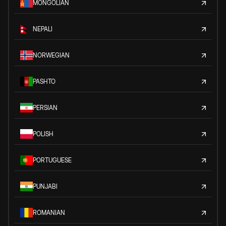
MONGOLIAN
NEPALI
NORWEGIAN
PASHTO
PERSIAN
POLISH
PORTUGUESE
PUNJABI
ROMANIAN