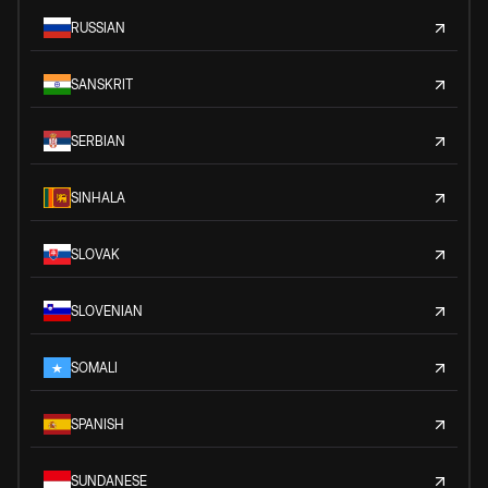
RUSSIAN
SANSKRIT
SERBIAN
SINHALA
SLOVAK
SLOVENIAN
SOMALI
SPANISH
SUNDANESE