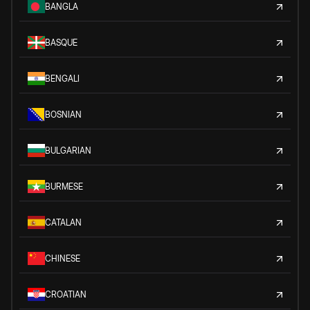
BANGLA
BASQUE
BENGALI
BOSNIAN
BULGARIAN
BURMESE
CATALAN
CHINESE
CROATIAN