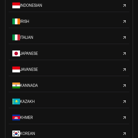
INDONESIAN
IRISH
ITALIAN
JAPANESE
JAVANESE
KANNADA
KAZAKH
KHMER
KOREAN