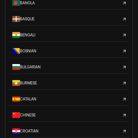
BANGLA
BASQUE
BENGALI
BOSNIAN
BULGARIAN
BURMESE
CATALAN
CHINESE
CROATIAN