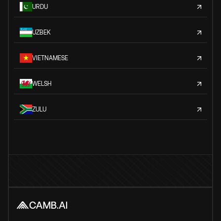
URDU
UZBEK
VIETNAMESE
WELSH
ZULU