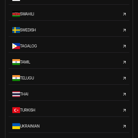
SWAHILI
SWEDISH
TAGALOG
TAMIL
TELUGU
THAI
TURKISH
UKRAINIAN