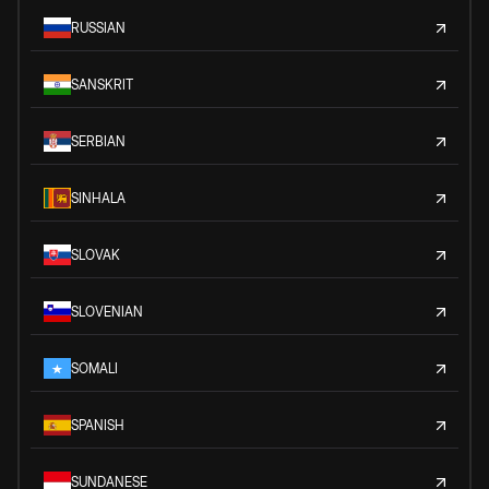
RUSSIAN
SANSKRIT
SERBIAN
SINHALA
SLOVAK
SLOVENIAN
SOMALI
SPANISH
SUNDANESE