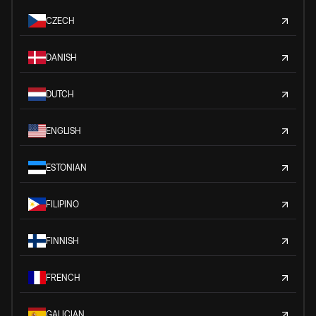
CZECH
DANISH
DUTCH
ENGLISH
ESTONIAN
FILIPINO
FINNISH
FRENCH
GALICIAN