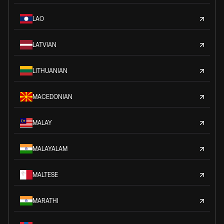
LAO
LATVIAN
LITHUANIAN
MACEDONIAN
MALAY
MALAYALAM
MALTESE
MARATHI