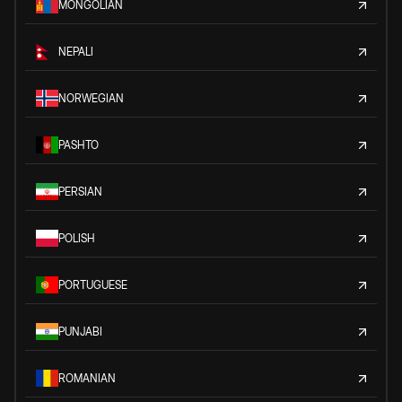
MONGOLIAN
NEPALI
NORWEGIAN
PASHTO
PERSIAN
POLISH
PORTUGUESE
PUNJABI
ROMANIAN