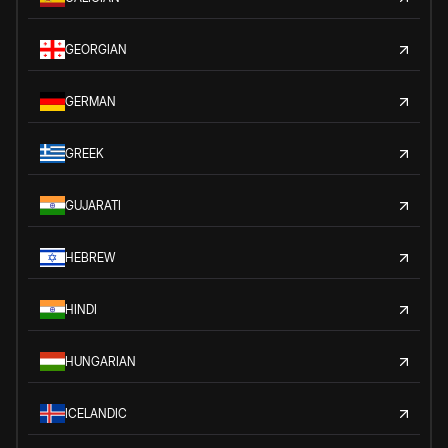
GEORGIAN
GERMAN
GREEK
GUJARATI
HEBREW
HINDI
HUNGARIAN
ICELANDIC