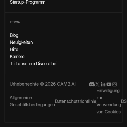
Startup-Programm
FIRMA
Blog
Neuigkeiten
Hilfe
Karriere
Tritt unserem Discord bei
Urheberrechte © 2026 CAMB.AI
Einwilligung
Allgemeine
zur
Datenschutzrichtlinie
DS
Geschäftsbedingungen
Verwendung
von Cookies