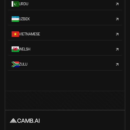
URDU
UZBEK
VIETNAMESE
WELSH
ZULU