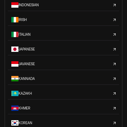
INDONESIAN
IRISH
ITALIAN
JAPANESE
JAVANESE
KANNADA
KAZAKH
KHMER
KOREAN