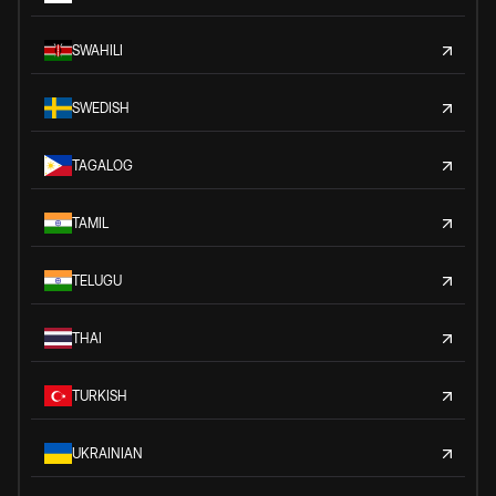
SWAHILI
SWEDISH
TAGALOG
TAMIL
TELUGU
THAI
TURKISH
UKRAINIAN