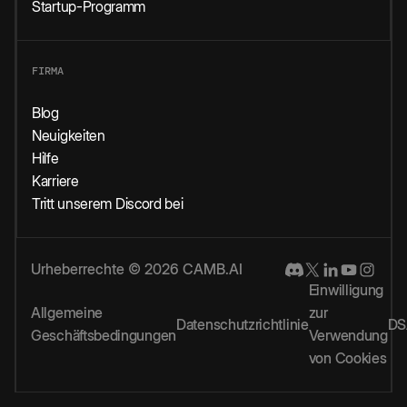
Startup-Programm
FIRMA
Blog
Neuigkeiten
Hilfe
Karriere
Tritt unserem Discord bei
Urheberrechte © 2026 CAMB.AI
Einwilligung
Allgemeine
zur
Datenschutzrichtlinie
DS
Geschäftsbedingungen
Verwendung
von Cookies