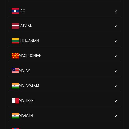
LAO
LATVIAN
LITHUANIAN
MACEDONIAN
MALAY
MALAYALAM
MALTESE
MARATHI