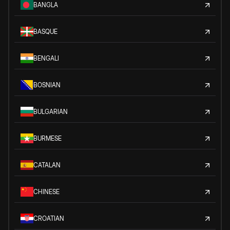
BANGLA
BASQUE
BENGALI
BOSNIAN
BULGARIAN
BURMESE
CATALAN
CHINESE
CROATIAN