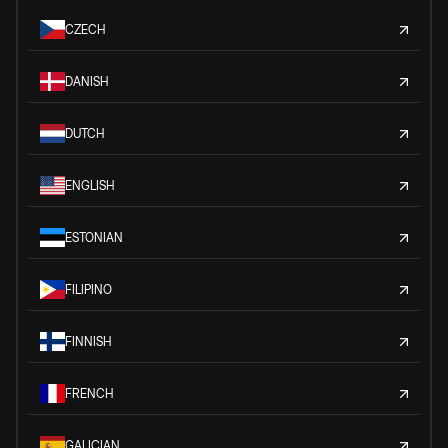
CZECH
DANISH
DUTCH
ENGLISH
ESTONIAN
FILIPINO
FINNISH
FRENCH
GALICIAN