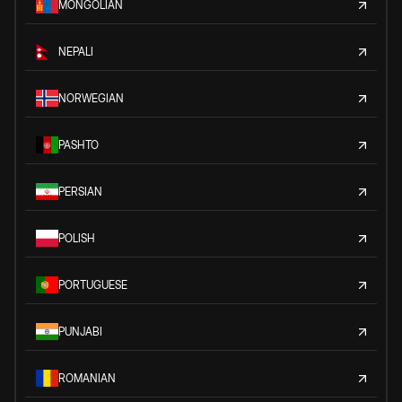
MONGOLIAN
NEPALI
NORWEGIAN
PASHTO
PERSIAN
POLISH
PORTUGUESE
PUNJABI
ROMANIAN