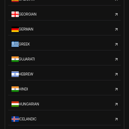
GEORGIAN
GERMAN
GREEK
GUJARATI
HEBREW
HINDI
HUNGARIAN
ICELANDIC