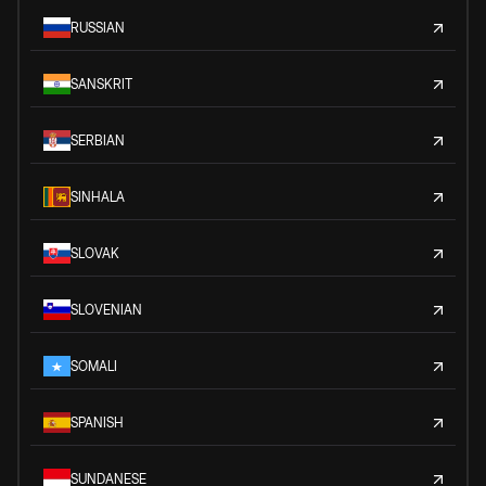
RUSSIAN
SANSKRIT
SERBIAN
SINHALA
SLOVAK
SLOVENIAN
SOMALI
SPANISH
SUNDANESE