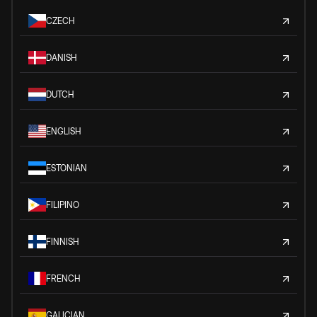
CZECH
DANISH
DUTCH
ENGLISH
ESTONIAN
FILIPINO
FINNISH
FRENCH
GALICIAN