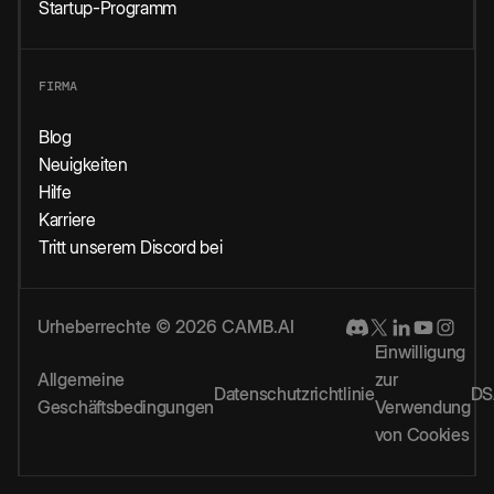
Startup-Programm
FIRMA
Blog
Neuigkeiten
Hilfe
Karriere
Tritt unserem Discord bei
Urheberrechte © 2026 CAMB.AI
Einwilligung
Allgemeine
zur
Datenschutzrichtlinie
DS
Geschäftsbedingungen
Verwendung
von Cookies