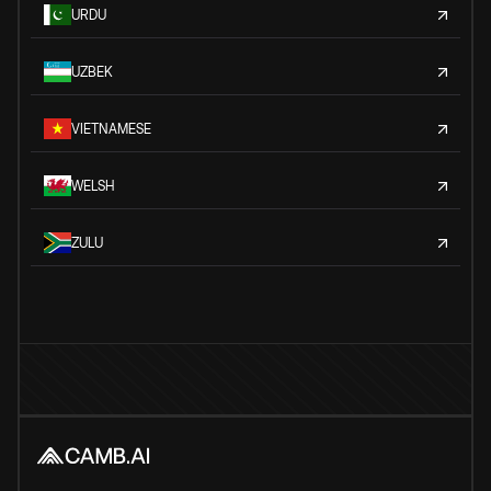
URDU
UZBEK
VIETNAMESE
WELSH
ZULU