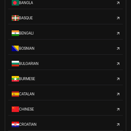
BANGLA
BASQUE
BENGALI
BOSNIAN
BULGARIAN
BURMESE
CATALAN
CHINESE
CROATIAN