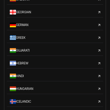
GEORGIAN
GERMAN
GREEK
GUJARATI
HEBREW
HINDI
HUNGARIAN
ICELANDIC