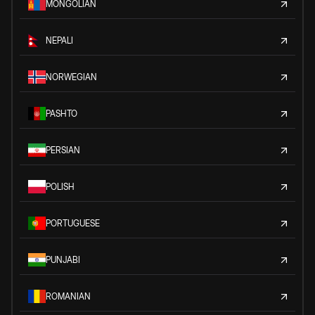
MONGOLIAN
NEPALI
NORWEGIAN
PASHTO
PERSIAN
POLISH
PORTUGUESE
PUNJABI
ROMANIAN