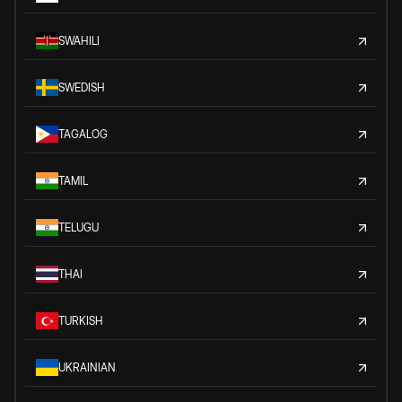
SWAHILI
SWEDISH
TAGALOG
TAMIL
TELUGU
THAI
TURKISH
UKRAINIAN