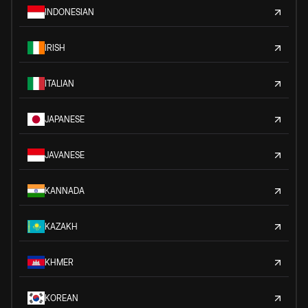
INDONESIAN
IRISH
ITALIAN
JAPANESE
JAVANESE
KANNADA
KAZAKH
KHMER
KOREAN