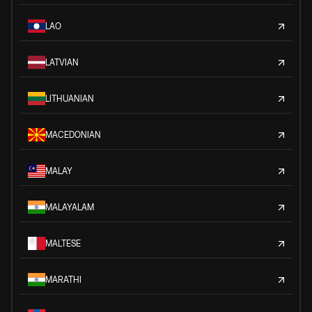
LAO
LATVIAN
LITHUANIAN
MACEDONIAN
MALAY
MALAYALAM
MALTESE
MARATHI