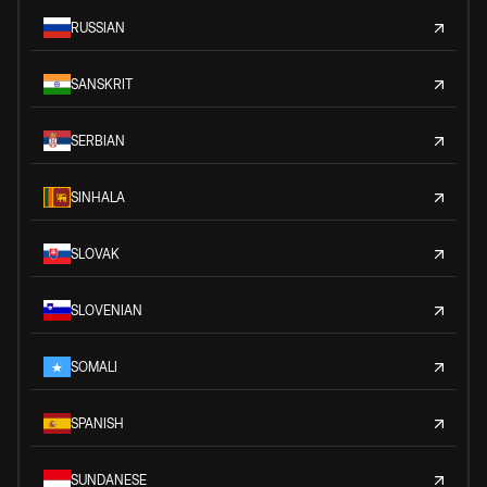
RUSSIAN
SANSKRIT
SERBIAN
SINHALA
SLOVAK
SLOVENIAN
SOMALI
SPANISH
SUNDANESE