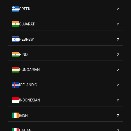
GREEK
GUJARATI
HEBREW
HINDI
HUNGARIAN
ICELANDIC
INDONESIAN
IRISH
ITALIAN