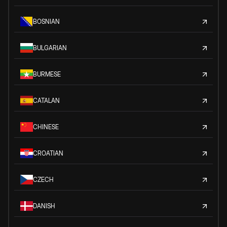
BOSNIAN
BULGARIAN
BURMESE
CATALAN
CHINESE
CROATIAN
CZECH
DANISH