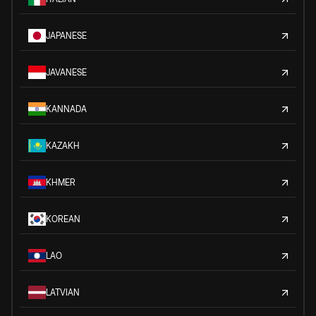
JAPANESE
JAVANESE
KANNADA
KAZAKH
KHMER
KOREAN
LAO
LATVIAN