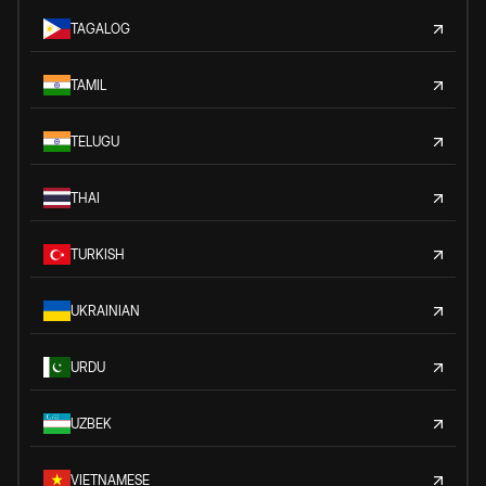
TAGALOG
TAMIL
TELUGU
THAI
TURKISH
UKRAINIAN
URDU
UZBEK
VIETNAMESE