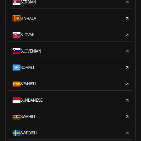
SERBIAN
SINHALA
SLOVAK
SLOVENIAN
SOMALI
SPANISH
SUNDANESE
SWAHILI
SWEDISH