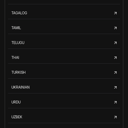
TAGALOG
TAMIL
TELUGU
THAI
TURKISH
UKRAINIAN
URDU
UZBEK