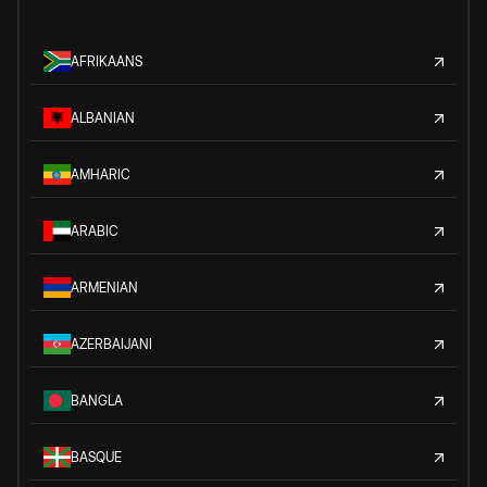
AFRIKAANS
ALBANIAN
AMHARIC
ARABIC
ARMENIAN
AZERBAIJANI
BANGLA
BASQUE