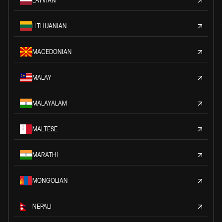
LATVIAN
LITHUANIAN
MACEDONIAN
MALAY
MALAYALAM
MALTESE
MARATHI
MONGOLIAN
NEPALI