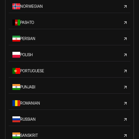
NORWEGIAN
PASHTO
PERSIAN
POLISH
PORTUGUESE
PUNJABI
ROMANIAN
RUSSIAN
SANSKRIT