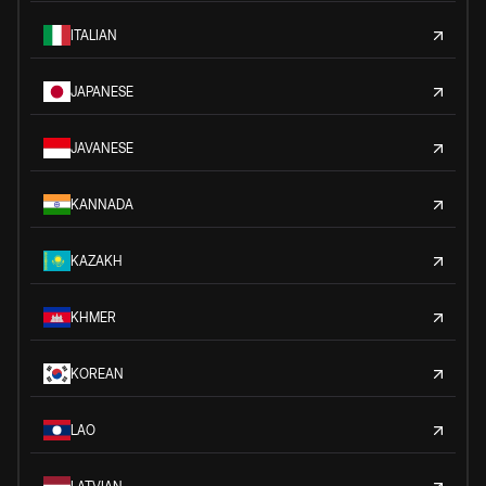
ITALIAN
JAPANESE
JAVANESE
KANNADA
KAZAKH
KHMER
KOREAN
LAO