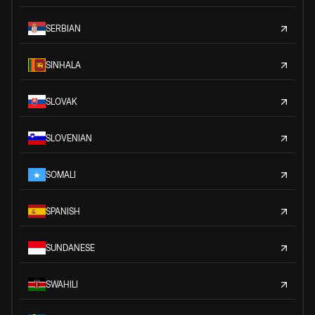
SERBIAN
SINHALA
SLOVAK
SLOVENIAN
SOMALI
SPANISH
SUNDANESE
SWAHILI