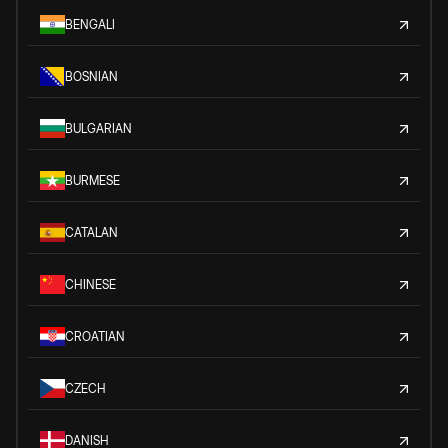
BENGALI
BOSNIAN
BULGARIAN
BURMESE
CATALAN
CHINESE
CROATIAN
CZECH
DANISH