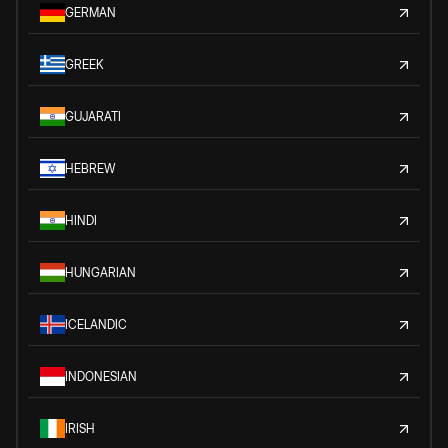
GERMAN
GREEK
GUJARATI
HEBREW
HINDI
HUNGARIAN
ICELANDIC
INDONESIAN
IRISH