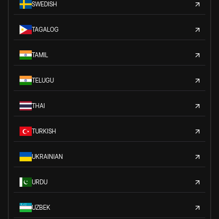
SWEDISH
TAGALOG
TAMIL
TELUGU
THAI
TURKISH
UKRAINIAN
URDU
UZBEK