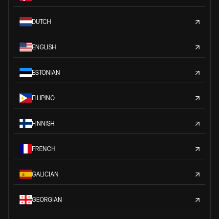
DUTCH
ENGLISH
ESTONIAN
FILIPINO
FINNISH
FRENCH
GALICIAN
GEORGIAN