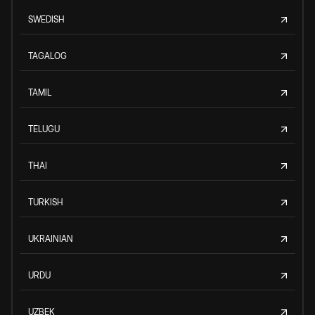
SWEDISH
TAGALOG
TAMIL
TELUGU
THAI
TURKISH
UKRAINIAN
URDU
UZBEK