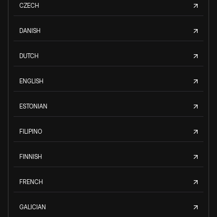
CZECH
DANISH
DUTCH
ENGLISH
ESTONIAN
FILIPINO
FINNISH
FRENCH
GALICIAN