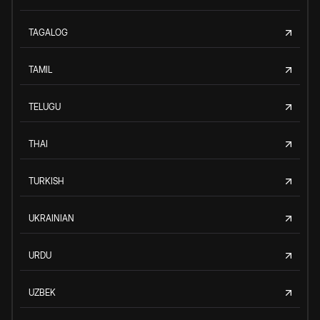
TAGALOG
TAMIL
TELUGU
THAI
TURKISH
UKRAINIAN
URDU
UZBEK