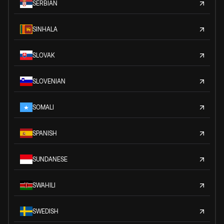
SERBIAN
SINHALA
SLOVAK
SLOVENIAN
SOMALI
SPANISH
SUNDANESE
SWAHILI
SWEDISH