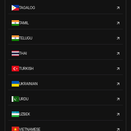
TAGALOG
TAMIL
TELUGU
THAI
TURKISH
UKRAINIAN
URDU
UZBEK
VIETNAMESE