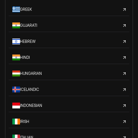
GREEK
GUJARATI
HEBREW
HINDI
HUNGARIAN
ICELANDIC
INDONESIAN
IRISH
ITALIAN