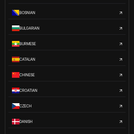
BOSNIAN
BULGARIAN
BURMESE
CATALAN
CHINESE
CROATIAN
CZECH
DANISH