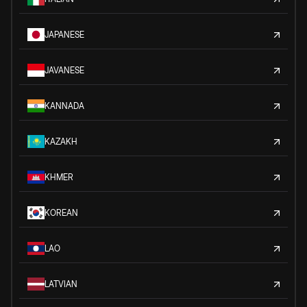
JAPANESE
JAVANESE
KANNADA
KAZAKH
KHMER
KOREAN
LAO
LATVIAN