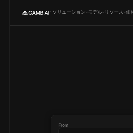
ソリューション
モデル
リソース
価
From