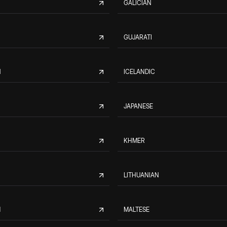
GALICIAN
GUJARATI
N
ICELANDIC
JAPANESE
KHMER
LITHUANIAN
M
MALTESE