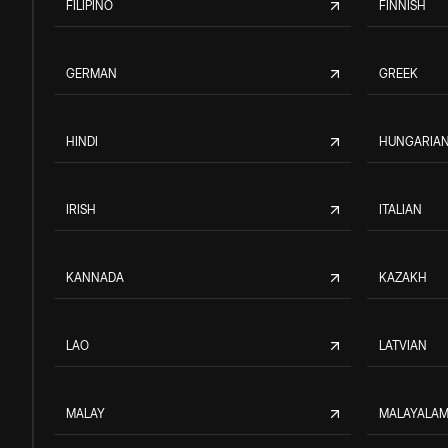
FILIPINO
FINNISH
GERMAN
GREEK
HINDI
HUNGARIA
IRISH
ITALIAN
KANNADA
KAZAKH
LAO
LATVIAN
MALAY
MALAYALA