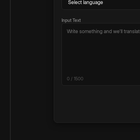
Input Text
0
/ 1500