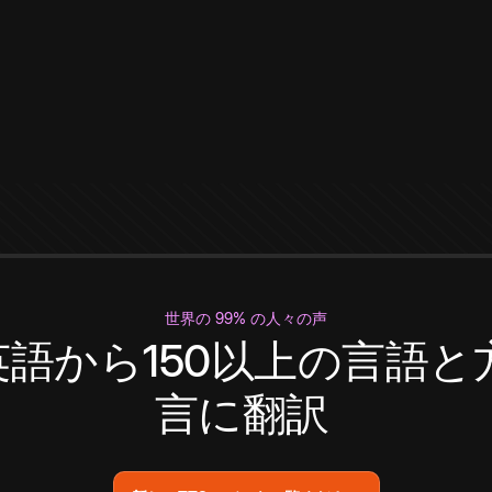
世界の 99% の人々の声
英語から150以上の言語と
言に翻訳