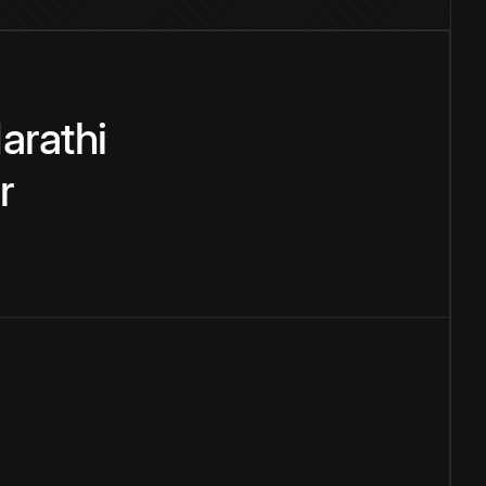
arathi
r