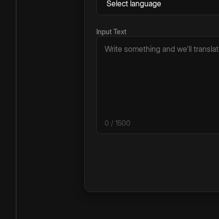
Input Text
0
/ 1500