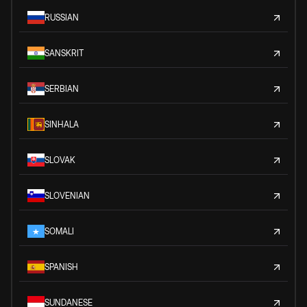
RUSSIAN
SANSKRIT
SERBIAN
SINHALA
SLOVAK
SLOVENIAN
SOMALI
SPANISH
SUNDANESE