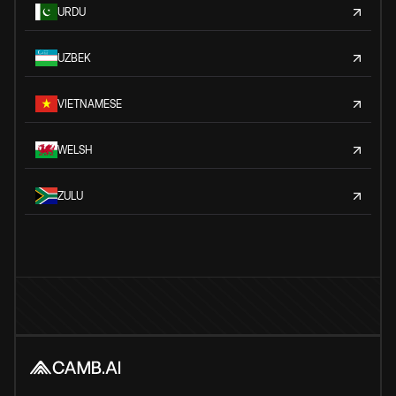
URDU
UZBEK
VIETNAMESE
WELSH
ZULU