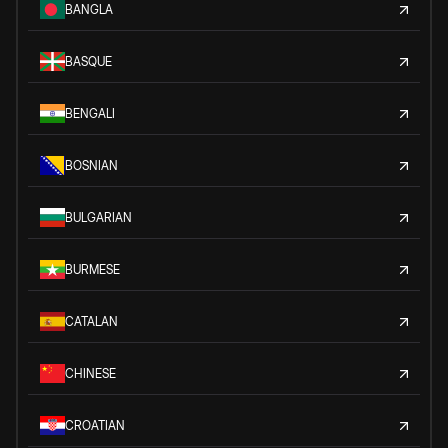
BANGLA
BASQUE
BENGALI
BOSNIAN
BULGARIAN
BURMESE
CATALAN
CHINESE
CROATIAN