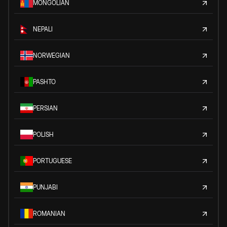
MONGOLIAN
NEPALI
NORWEGIAN
PASHTO
PERSIAN
POLISH
PORTUGUESE
PUNJABI
ROMANIAN