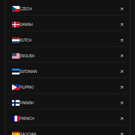
CZECH
DANISH
DUTCH
ENGLISH
ESTONIAN
FILIPINO
FINNISH
FRENCH
GALICIAN