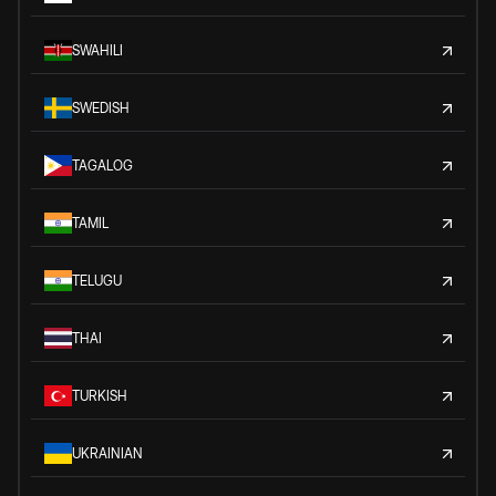
SWAHILI
SWEDISH
TAGALOG
TAMIL
TELUGU
THAI
TURKISH
UKRAINIAN