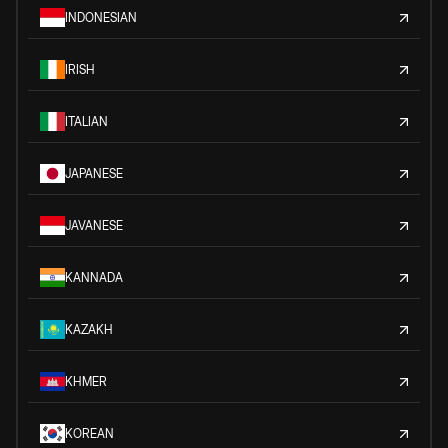
INDONESIAN
IRISH
ITALIAN
JAPANESE
JAVANESE
KANNADA
KAZAKH
KHMER
KOREAN