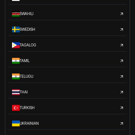
SWAHILI
SWEDISH
TAGALOG
TAMIL
TELUGU
THAI
TURKISH
UKRAINIAN