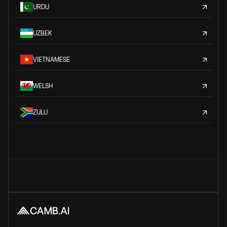
URDU
UZBEK
VIETNAMESE
WELSH
ZULU