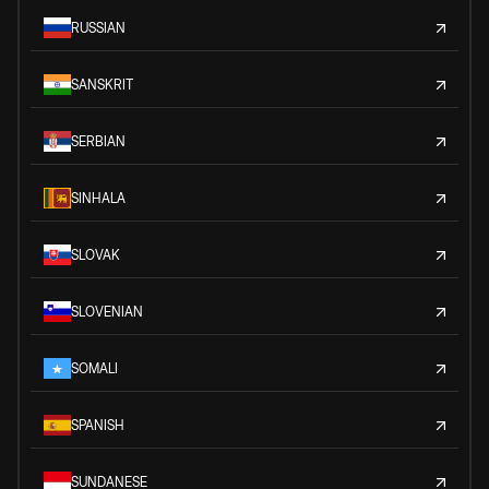
RUSSIAN
SANSKRIT
SERBIAN
SINHALA
SLOVAK
SLOVENIAN
SOMALI
SPANISH
SUNDANESE