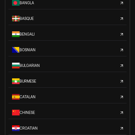
BANGLA
BASQUE
BENGALI
BOSNIAN
BULGARIAN
BURMESE
CATALAN
CHINESE
CROATIAN