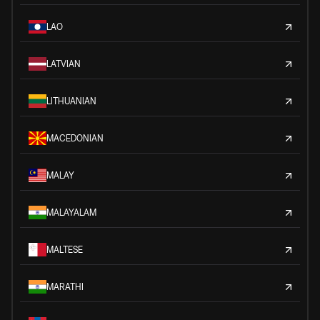
LAO
LATVIAN
LITHUANIAN
MACEDONIAN
MALAY
MALAYALAM
MALTESE
MARATHI