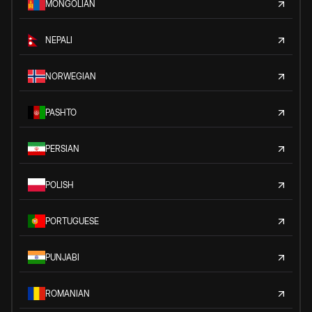
MONGOLIAN
NEPALI
NORWEGIAN
PASHTO
PERSIAN
POLISH
PORTUGUESE
PUNJABI
ROMANIAN