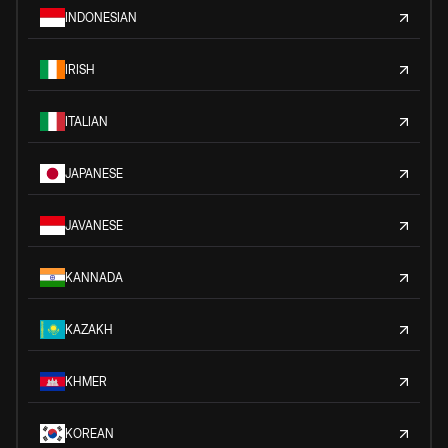
INDONESIAN
IRISH
ITALIAN
JAPANESE
JAVANESE
KANNADA
KAZAKH
KHMER
KOREAN