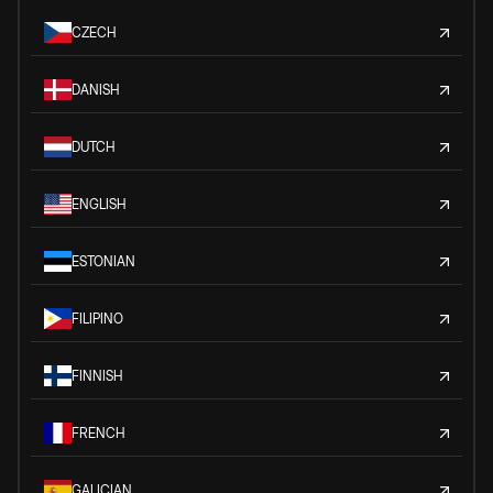
CZECH
DANISH
DUTCH
ENGLISH
ESTONIAN
FILIPINO
FINNISH
FRENCH
GALICIAN