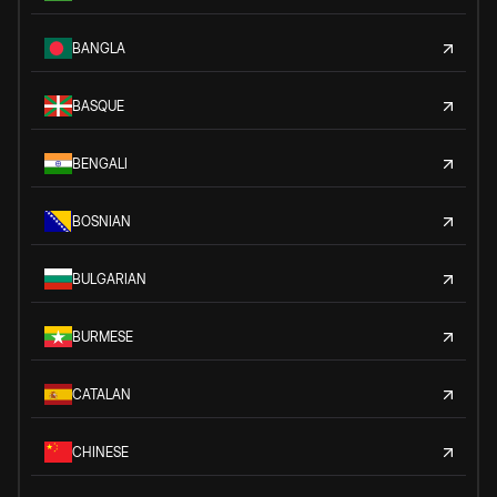
BANGLA
BASQUE
BENGALI
BOSNIAN
BULGARIAN
BURMESE
CATALAN
CHINESE