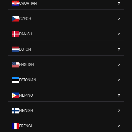
CROATIAN
CZECH
DANISH
DUTCH
ENGLISH
ESTONIAN
FILIPINO
FINNISH
FRENCH