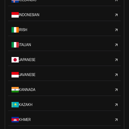
INDONESIAN
IRISH
ITALIAN
JAPANESE
JAVANESE
KANNADA
KAZAKH
KHMER