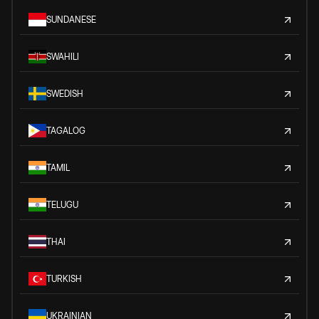
SUNDANESE
SWAHILI
SWEDISH
TAGALOG
TAMIL
TELUGU
THAI
TURKISH
UKRAINIAN