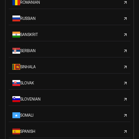
ROMANIAN
RUSSIAN
SANSKRIT
SERBIAN
SINHALA
SLOVAK
SLOVENIAN
SOMALI
SPANISH