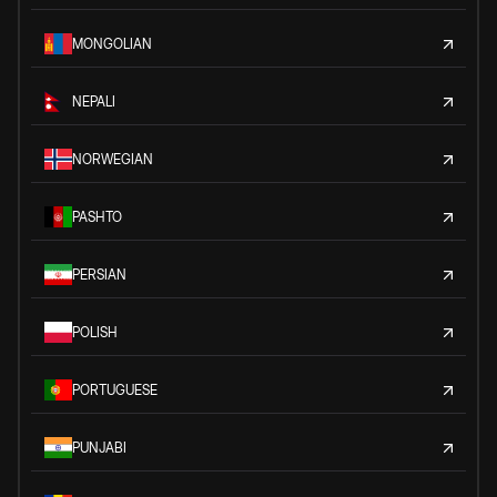
MONGOLIAN
NEPALI
NORWEGIAN
PASHTO
PERSIAN
POLISH
PORTUGUESE
PUNJABI