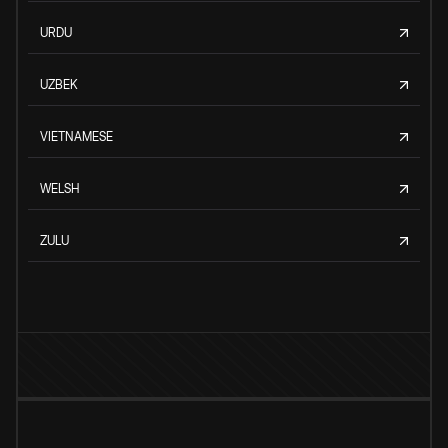
URDU
UZBEK
VIETNAMESE
WELSH
ZULU