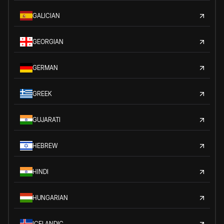
GALICIAN
GEORGIAN
GERMAN
GREEK
GUJARATI
HEBREW
HINDI
HUNGARIAN
ICELANDIC