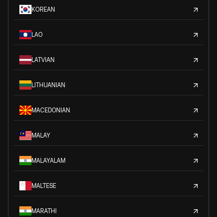
KOREAN
LAO
LATVIAN
LITHUANIAN
MACEDONIAN
MALAY
MALAYALAM
MALTESE
MARATHI