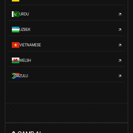
URDU
UZBEK
VIETNAMESE
WELSH
ZULU