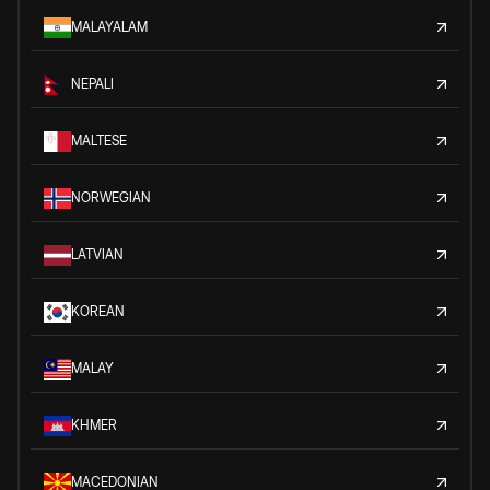
MALAYALAM
NEPALI
MALTESE
NORWEGIAN
LATVIAN
KOREAN
MALAY
KHMER
MACEDONIAN