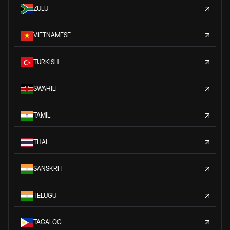
ZULU
VIETNAMESE
TURKISH
SWAHILI
TAMIL
THAI
SANSKRIT
TELUGU
TAGALOG