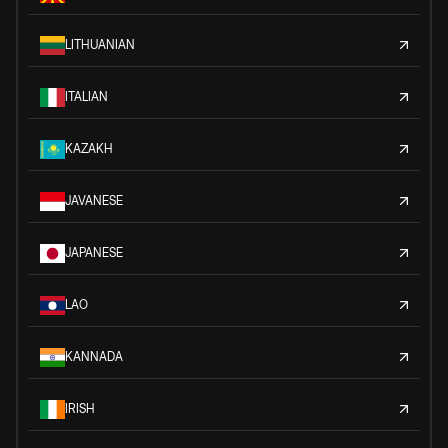
LITHUANIAN
ITALIAN
KAZAKH
JAVANESE
JAPANESE
LAO
KANNADA
IRISH