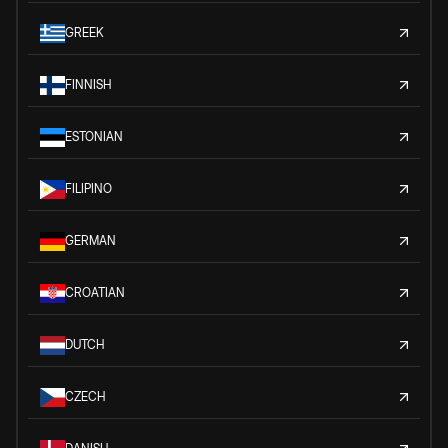
GREEK
FINNISH
ESTONIAN
FILIPINO
GERMAN
CROATIAN
DUTCH
CZECH