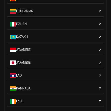
LITHUANIAN
ITALIAN
KAZAKH
JAVANESE
JAPANESE
LAO
KANNADA
IRISH