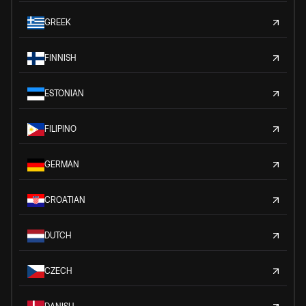
GREEK
FINNISH
ESTONIAN
FILIPINO
GERMAN
CROATIAN
DUTCH
CZECH