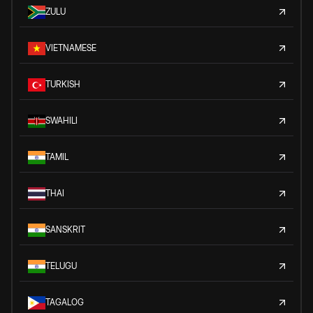
ZULU
VIETNAMESE
TURKISH
SWAHILI
TAMIL
THAI
SANSKRIT
TELUGU
TAGALOG