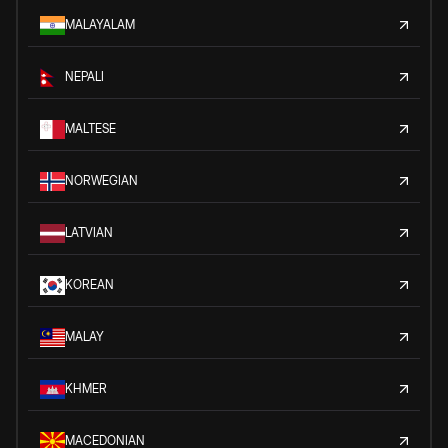
MALAYALAM
NEPALI
MALTESE
NORWEGIAN
LATVIAN
KOREAN
MALAY
KHMER
MACEDONIAN