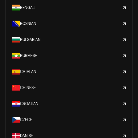
BENGALI
BOSNIAN
BULGARIAN
BURMESE
CATALAN
CHINESE
CROATIAN
CZECH
DANISH