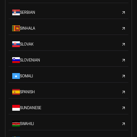
SERBIAN
SINHALA
SLOVAK
SLOVENIAN
SOMALI
SPANISH
SUNDANESE
SWAHILI