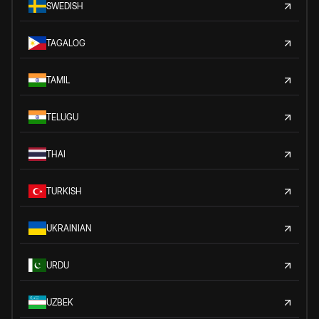
SWEDISH
TAGALOG
TAMIL
TELUGU
THAI
TURKISH
UKRAINIAN
URDU
UZBEK