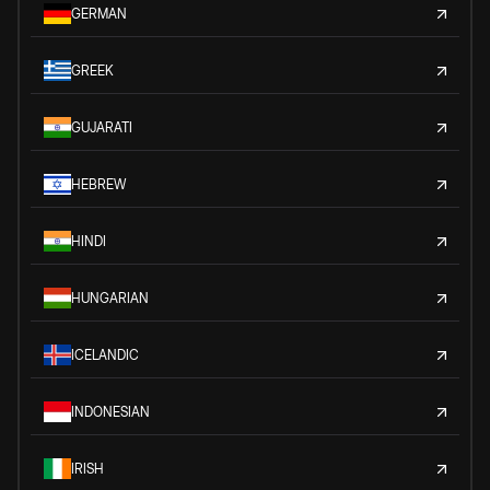
GERMAN
GREEK
GUJARATI
HEBREW
HINDI
HUNGARIAN
ICELANDIC
INDONESIAN
IRISH