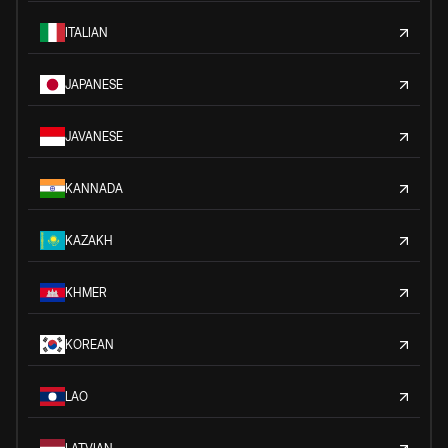
ITALIAN
JAPANESE
JAVANESE
KANNADA
KAZAKH
KHMER
KOREAN
LAO