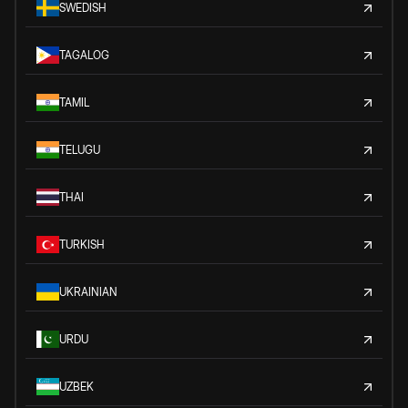
SWEDISH
TAGALOG
TAMIL
TELUGU
THAI
TURKISH
UKRAINIAN
URDU
UZBEK