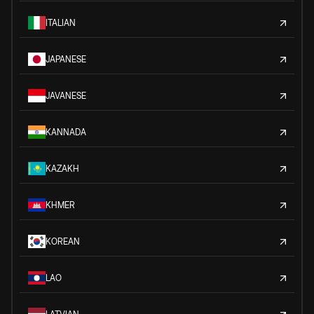
ITALIAN
JAPANESE
JAVANESE
KANNADA
KAZAKH
KHMER
KOREAN
LAO