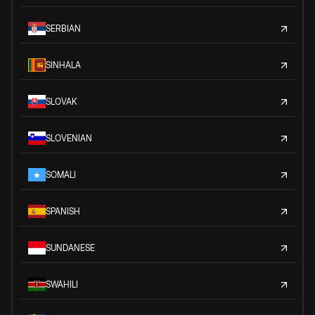
SERBIAN
SINHALA
SLOVAK
SLOVENIAN
SOMALI
SPANISH
SUNDANESE
SWAHILI