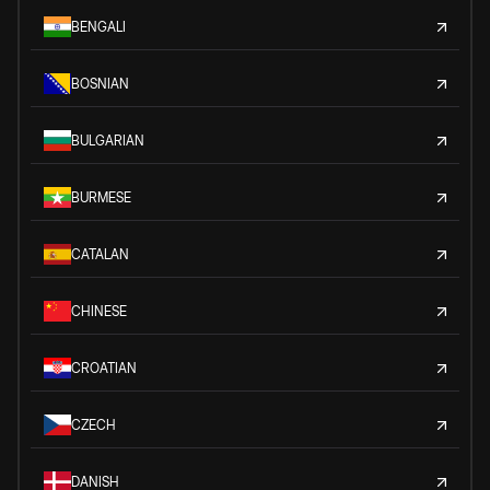
BENGALI
BOSNIAN
BULGARIAN
BURMESE
CATALAN
CHINESE
CROATIAN
CZECH
DANISH