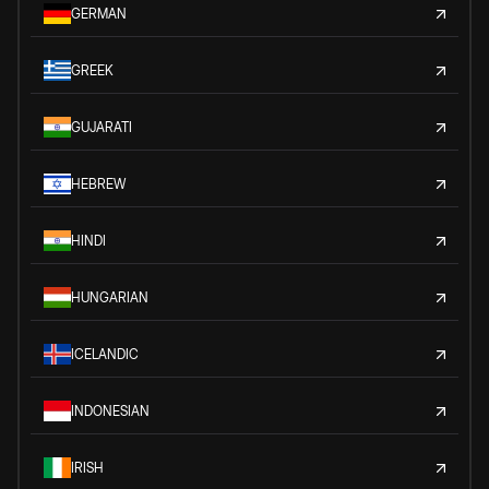
GERMAN
GREEK
GUJARATI
HEBREW
HINDI
HUNGARIAN
ICELANDIC
INDONESIAN
IRISH