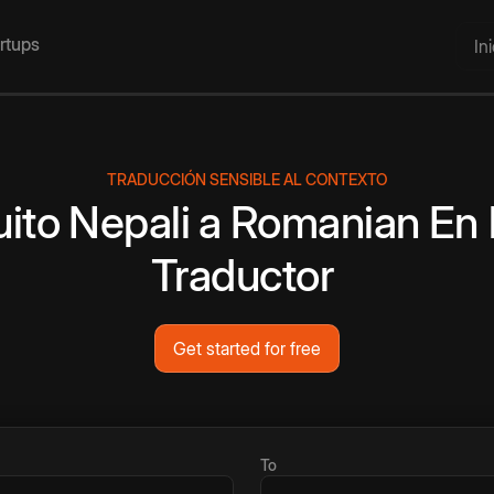
artups
In
TRADUCCIÓN SENSIBLE AL CONTEXTO
uito
Nepali
a
Romanian
En 
Traductor
Get started for free
To