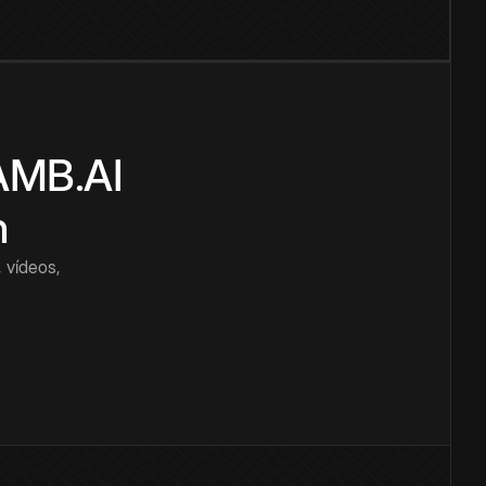
CAMB.AI
n
 vídeos,