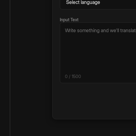
Input Text
0
/ 1500