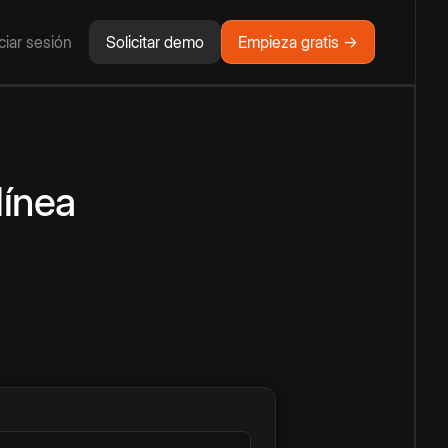
iciar sesión
Solicitar demo
Empieza gratis →
línea