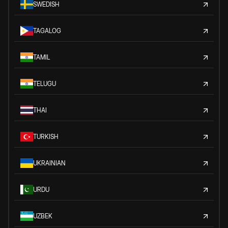
SWEDISH
TAGALOG
TAMIL
TELUGU
THAI
TURKISH
UKRAINIAN
URDU
UZBEK