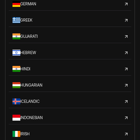
GERMAN
GREEK
GUJARATI
HEBREW
HINDI
HUNGARIAN
ICELANDIC
INDONESIAN
IRISH