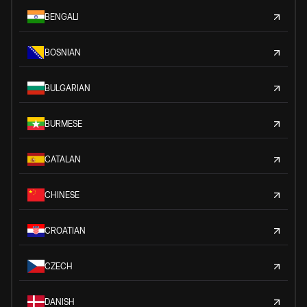
BENGALI
BOSNIAN
BULGARIAN
BURMESE
CATALAN
CHINESE
CROATIAN
CZECH
DANISH