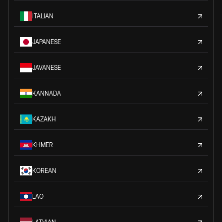
ITALIAN
JAPANESE
JAVANESE
KANNADA
KAZAKH
KHMER
KOREAN
LAO