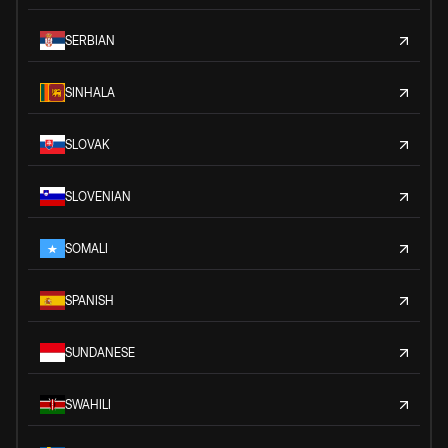
SERBIAN
SINHALA
SLOVAK
SLOVENIAN
SOMALI
SPANISH
SUNDANESE
SWAHILI