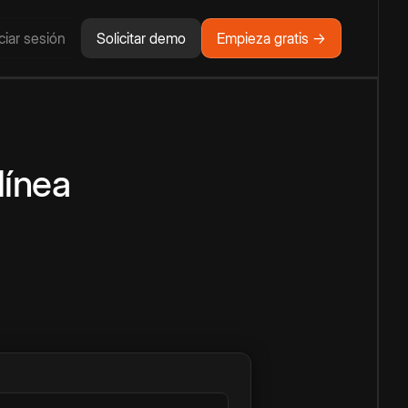
iciar sesión
Solicitar demo
Empieza gratis →
línea