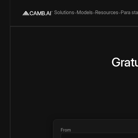
Solutions
Models
Resources
Para st
Grat
From