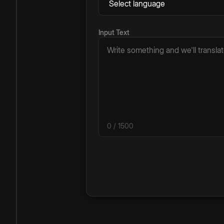
Input Text
0
/ 1500