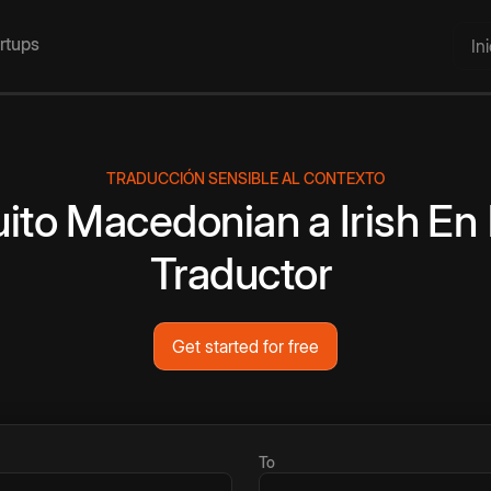
artups
In
TRADUCCIÓN SENSIBLE AL CONTEXTO
uito
Macedonian
a
Irish
En 
Traductor
Get started for free
To