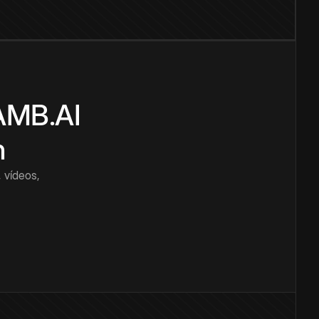
CAMB.AI
n
 vídeos,