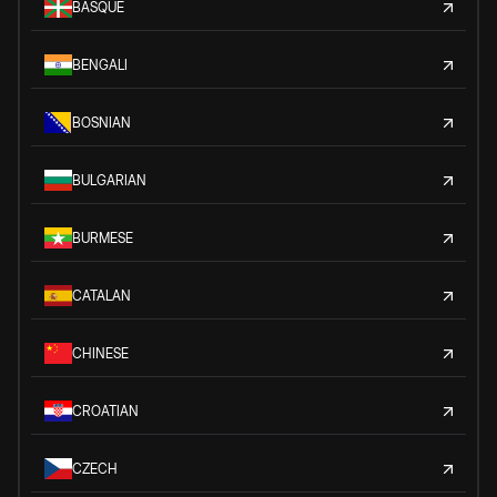
BASQUE
BENGALI
BOSNIAN
BULGARIAN
BURMESE
CATALAN
CHINESE
CROATIAN
CZECH