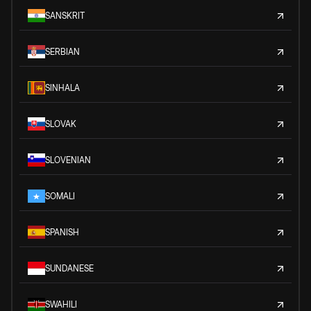
SANSKRIT
SERBIAN
SINHALA
SLOVAK
SLOVENIAN
SOMALI
SPANISH
SUNDANESE
SWAHILI