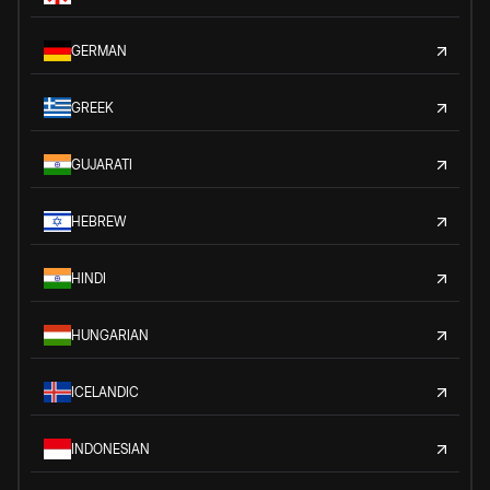
GERMAN
GREEK
GUJARATI
HEBREW
HINDI
HUNGARIAN
ICELANDIC
INDONESIAN