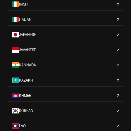
IRISH
ITALIAN
JAPANESE
JAVANESE
KANNADA
KAZAKH
KHMER
KOREAN
LAO