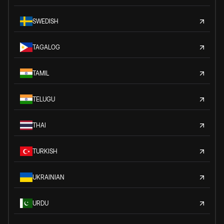
SWEDISH
TAGALOG
TAMIL
TELUGU
THAI
TURKISH
UKRAINIAN
URDU