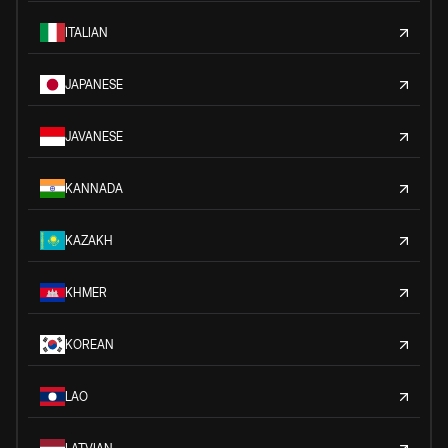
ITALIAN
JAPANESE
JAVANESE
KANNADA
KAZAKH
KHMER
KOREAN
LAO