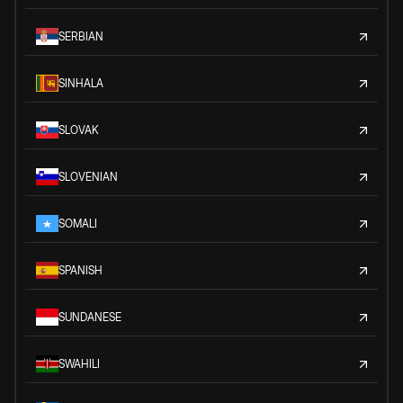
SERBIAN
SINHALA
SLOVAK
SLOVENIAN
SOMALI
SPANISH
SUNDANESE
SWAHILI