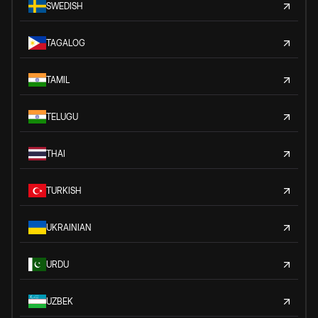
SWEDISH
TAGALOG
TAMIL
TELUGU
THAI
TURKISH
UKRAINIAN
URDU
UZBEK