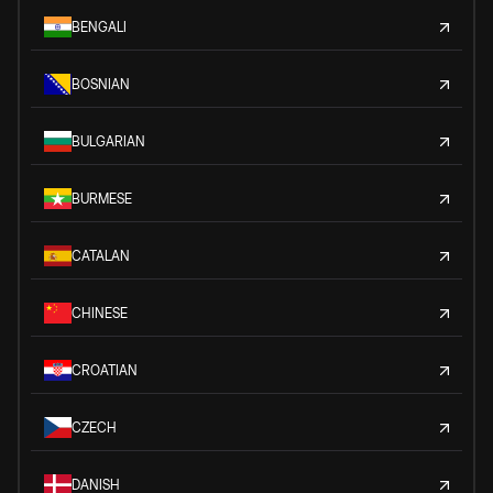
BENGALI
BOSNIAN
BULGARIAN
BURMESE
CATALAN
CHINESE
CROATIAN
CZECH
DANISH