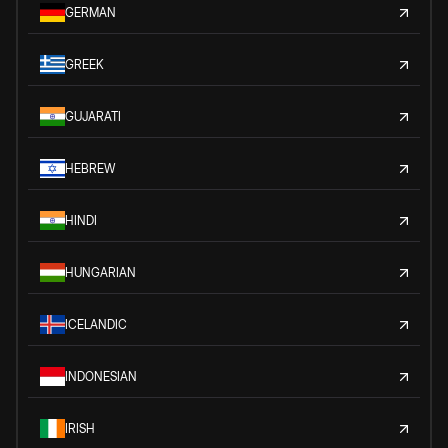
GERMAN
GREEK
GUJARATI
HEBREW
HINDI
HUNGARIAN
ICELANDIC
INDONESIAN
IRISH