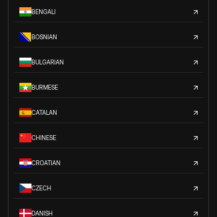
BENGALI
BOSNIAN
BULGARIAN
BURMESE
CATALAN
CHINESE
CROATIAN
CZECH
DANISH