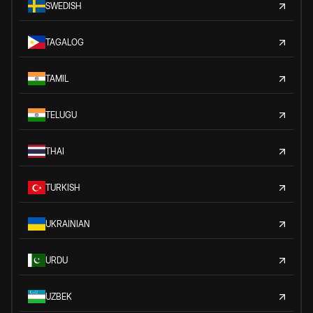
SWEDISH
TAGALOG
TAMIL
TELUGU
THAI
TURKISH
UKRAINIAN
URDU
UZBEK