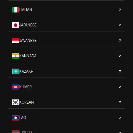
ITALIAN
JAPANESE
JAVANESE
KANNADA
KAZAKH
KHMER
KOREAN
LAO