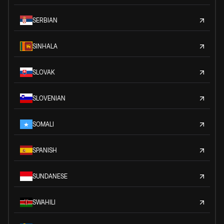
SERBIAN
SINHALA
SLOVAK
SLOVENIAN
SOMALI
SPANISH
SUNDANESE
SWAHILI