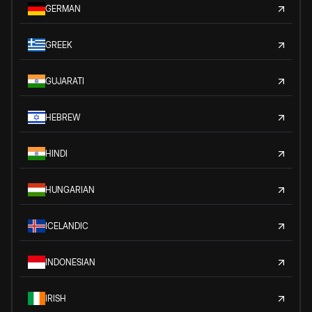
GERMAN
GREEK
GUJARATI
HEBREW
HINDI
HUNGARIAN
ICELANDIC
INDONESIAN
IRISH