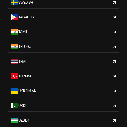
SWEDISH
TAGALOG
TAMIL
TELUGU
THAI
TURKISH
UKRAINIAN
URDU
UZBEK