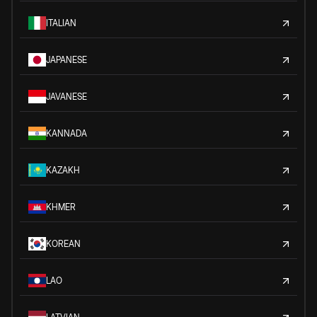
ITALIAN
JAPANESE
JAVANESE
KANNADA
KAZAKH
KHMER
KOREAN
LAO