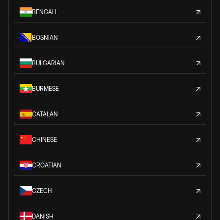
BENGALI
BOSNIAN
BULGARIAN
BURMESE
CATALAN
CHINESE
CROATIAN
CZECH
DANISH