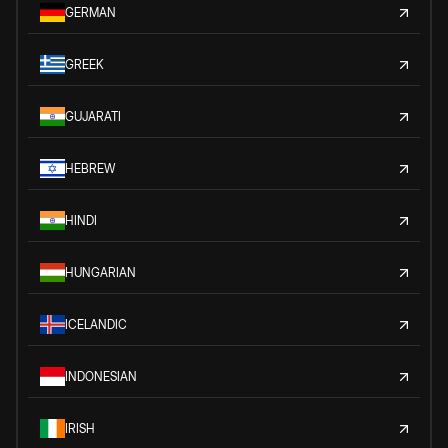
GERMAN
GREEK
GUJARATI
HEBREW
HINDI
HUNGARIAN
ICELANDIC
INDONESIAN
IRISH