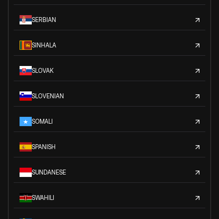
SERBIAN
SINHALA
SLOVAK
SLOVENIAN
SOMALI
SPANISH
SUNDANESE
SWAHILI