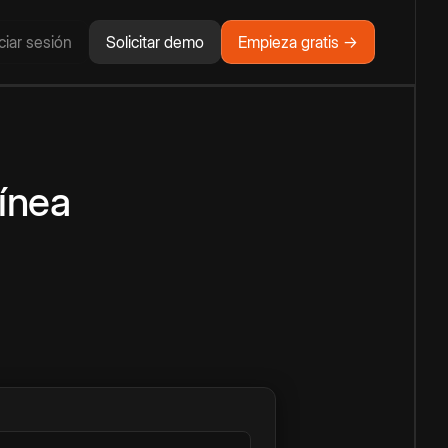
iciar sesión
Solicitar demo
Empieza gratis →
línea