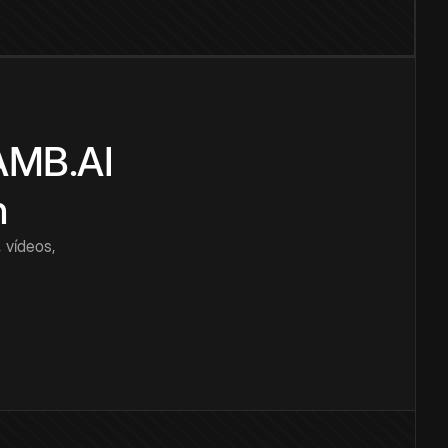
CAMB.AI
n
 vídeos,