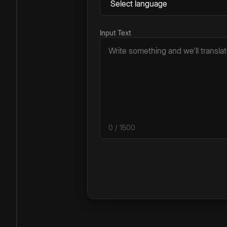
Input Text
0
/ 1500