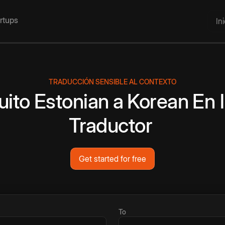
artups
In
TRADUCCIÓN SENSIBLE AL CONTEXTO
uito
Estonian
a
Korean
En 
Traductor
Get started for free
To