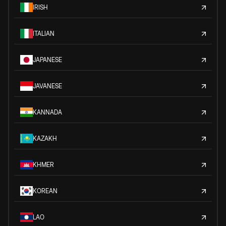
IRISH
ITALIAN
JAPANESE
JAVANESE
KANNADA
KAZAKH
KHMER
KOREAN
LAO