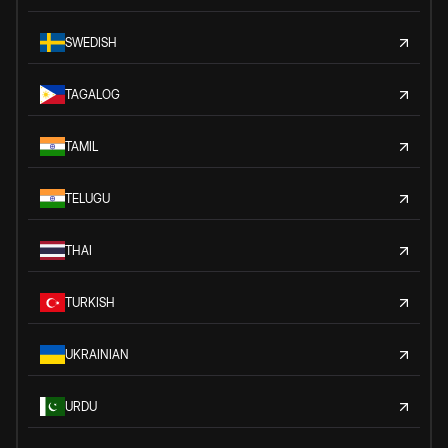
SWEDISH
TAGALOG
TAMIL
TELUGU
THAI
TURKISH
UKRAINIAN
URDU