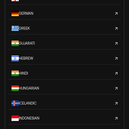
GERMAN
GREEK
GUJARATI
HEBREW
HINDI
HUNGARIAN
ICELANDIC
INDONESIAN