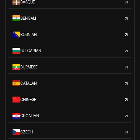
BASQUE
BENGALI
BOSNIAN
BULGARIAN
BURMESE
CATALAN
CHINESE
CROATIAN
CZECH