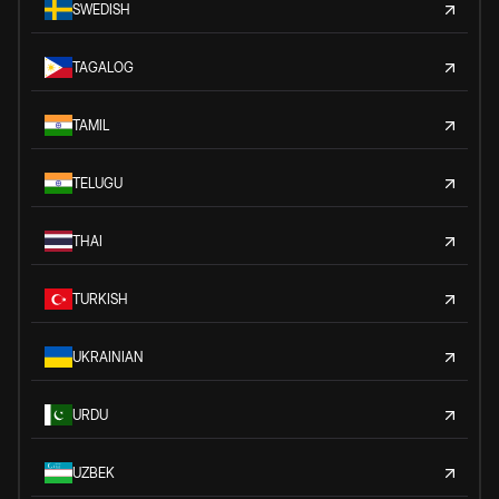
SWEDISH
TAGALOG
TAMIL
TELUGU
THAI
TURKISH
UKRAINIAN
URDU
UZBEK