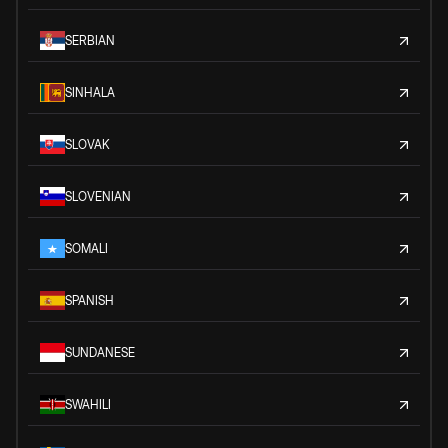
SERBIAN
SINHALA
SLOVAK
SLOVENIAN
SOMALI
SPANISH
SUNDANESE
SWAHILI