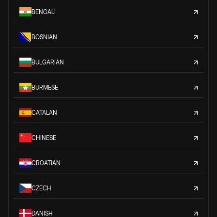
BENGALI
BOSNIAN
BULGARIAN
BURMESE
CATALAN
CHINESE
CROATIAN
CZECH
DANISH