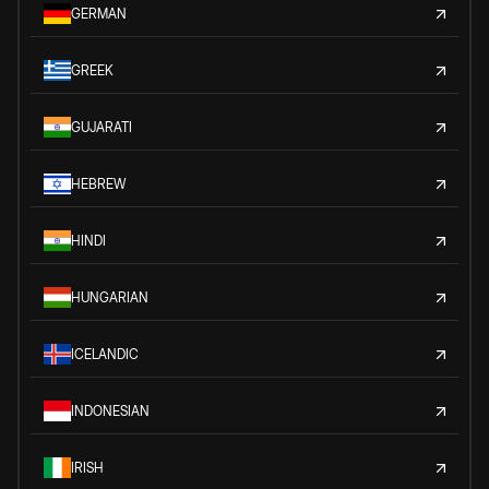
GERMAN
GREEK
GUJARATI
HEBREW
HINDI
HUNGARIAN
ICELANDIC
INDONESIAN
IRISH