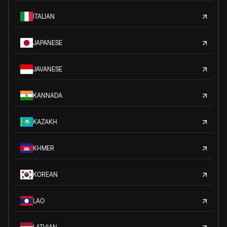
ITALIAN
JAPANESE
JAVANESE
KANNADA
KAZAKH
KHMER
KOREAN
LAO