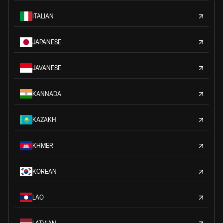
ITALIAN
JAPANESE
JAVANESE
KANNADA
KAZAKH
KHMER
KOREAN
LAO