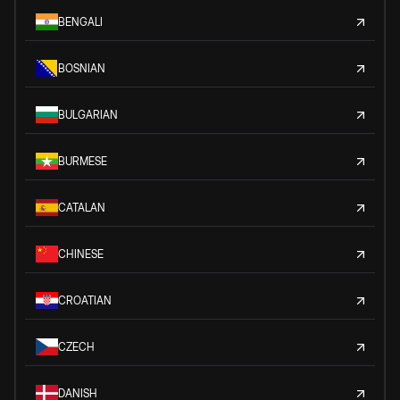
BENGALI
BOSNIAN
BULGARIAN
BURMESE
CATALAN
CHINESE
CROATIAN
CZECH
DANISH