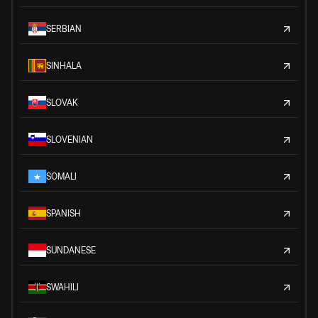
SERBIAN
SINHALA
SLOVAK
SLOVENIAN
SOMALI
SPANISH
SUNDANESE
SWAHILI