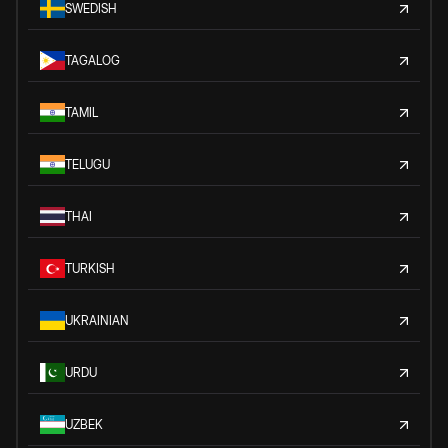
SWEDISH
TAGALOG
TAMIL
TELUGU
THAI
TURKISH
UKRAINIAN
URDU
UZBEK