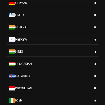
GERMAN
GREEK
GUJARATI
HEBREW
HINDI
HUNGARIAN
ICELANDIC
INDONESIAN
IRISH