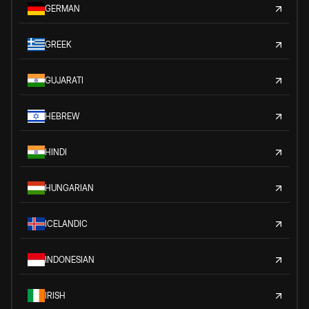
GERMAN
GREEK
GUJARATI
HEBREW
HINDI
HUNGARIAN
ICELANDIC
INDONESIAN
IRISH