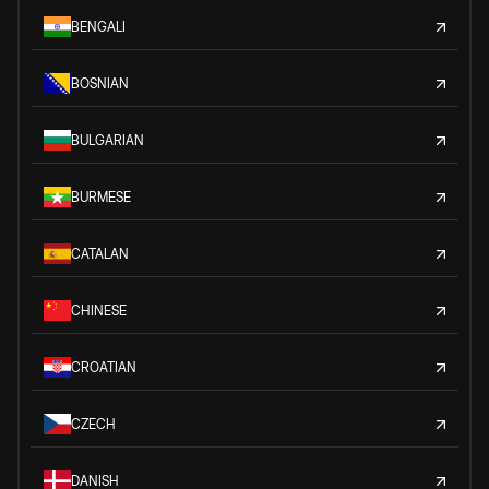
BENGALI
BOSNIAN
BULGARIAN
BURMESE
CATALAN
CHINESE
CROATIAN
CZECH
DANISH