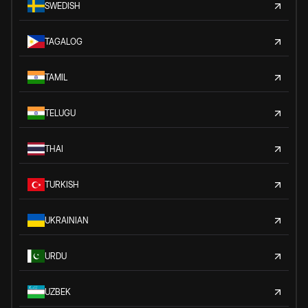
SWEDISH
TAGALOG
TAMIL
TELUGU
THAI
TURKISH
UKRAINIAN
URDU
UZBEK