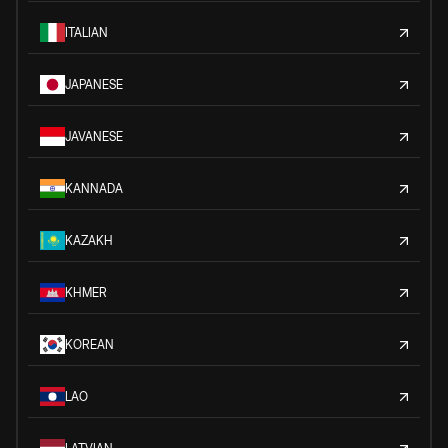
ITALIAN
JAPANESE
JAVANESE
KANNADA
KAZAKH
KHMER
KOREAN
LAO