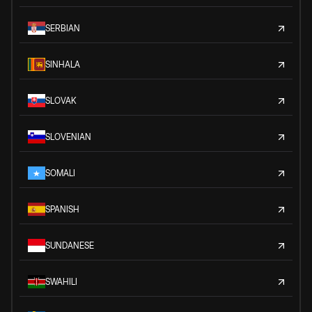
SERBIAN
SINHALA
SLOVAK
SLOVENIAN
SOMALI
SPANISH
SUNDANESE
SWAHILI