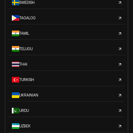
SWEDISH
TAGALOG
TAMIL
TELUGU
THAI
TURKISH
UKRAINIAN
URDU
UZBEK