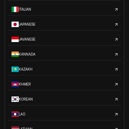
ITALIAN
JAPANESE
JAVANESE
KANNADA
KAZAKH
KHMER
KOREAN
LAO