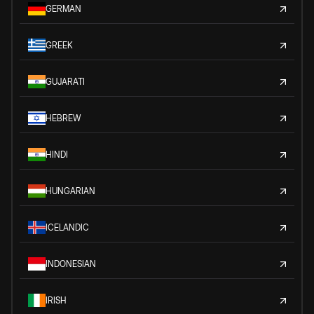
GERMAN
GREEK
GUJARATI
HEBREW
HINDI
HUNGARIAN
ICELANDIC
INDONESIAN
IRISH