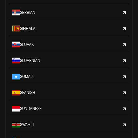
SERBIAN
SINHALA
SLOVAK
SLOVENIAN
SOMALI
SPANISH
SUNDANESE
SWAHILI