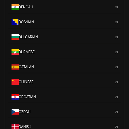
BENGALI
BOSNIAN
BULGARIAN
BURMESE
CATALAN
CHINESE
CROATIAN
CZECH
DANISH