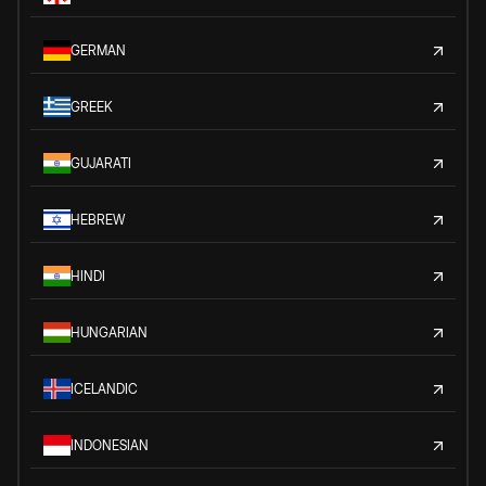
GERMAN
GREEK
GUJARATI
HEBREW
HINDI
HUNGARIAN
ICELANDIC
INDONESIAN