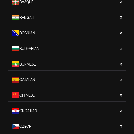
BASQUE
BENGALI
BOSNIAN
BULGARIAN
BURMESE
CATALAN
CHINESE
CROATIAN
CZECH