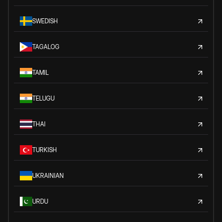
SWEDISH
TAGALOG
TAMIL
TELUGU
THAI
TURKISH
UKRAINIAN
URDU