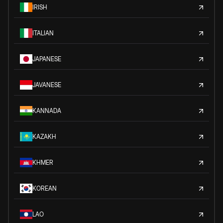
IRISH
ITALIAN
JAPANESE
JAVANESE
KANNADA
KAZAKH
KHMER
KOREAN
LAO