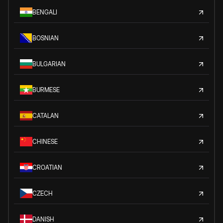
BENGALI
BOSNIAN
BULGARIAN
BURMESE
CATALAN
CHINESE
CROATIAN
CZECH
DANISH