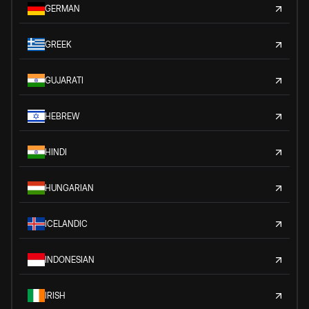
GERMAN
GREEK
GUJARATI
HEBREW
HINDI
HUNGARIAN
ICELANDIC
INDONESIAN
IRISH