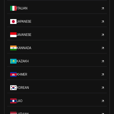
ITALIAN
JAPANESE
JAVANESE
KANNADA
KAZAKH
KHMER
KOREAN
LAO