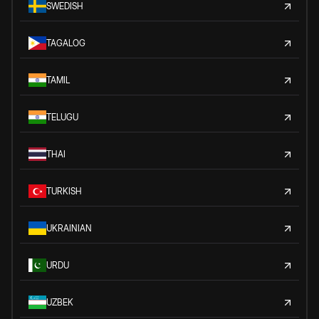
SWEDISH
TAGALOG
TAMIL
TELUGU
THAI
TURKISH
UKRAINIAN
URDU
UZBEK