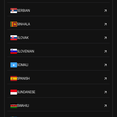
SERBIAN
SINHALA
SLOVAK
SLOVENIAN
SOMALI
SPANISH
SUNDANESE
SWAHILI