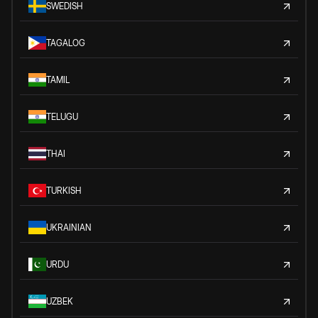
SWEDISH
TAGALOG
TAMIL
TELUGU
THAI
TURKISH
UKRAINIAN
URDU
UZBEK