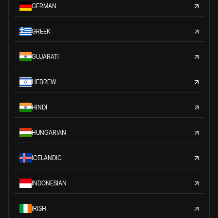
GERMAN
GREEK
GUJARATI
HEBREW
HINDI
HUNGARIAN
ICELANDIC
INDONESIAN
IRISH