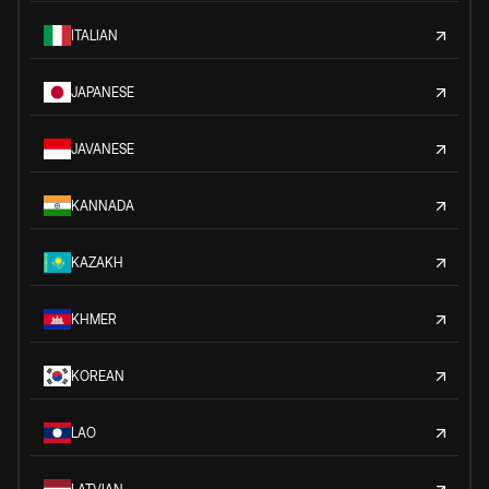
ITALIAN
JAPANESE
JAVANESE
KANNADA
KAZAKH
KHMER
KOREAN
LAO