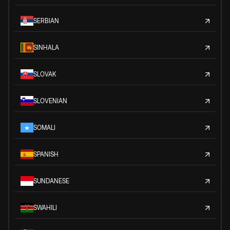
SERBIAN
SINHALA
SLOVAK
SLOVENIAN
SOMALI
SPANISH
SUNDANESE
SWAHILI