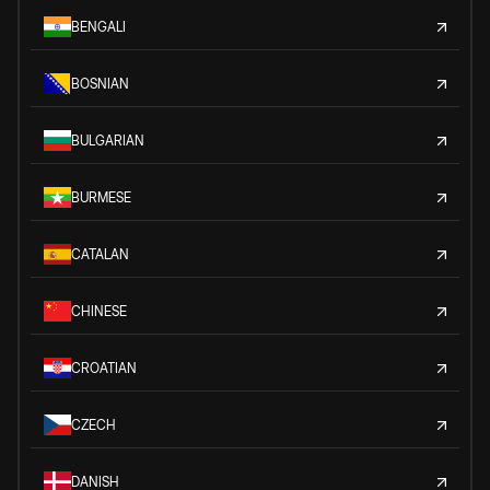
BENGALI
BOSNIAN
BULGARIAN
BURMESE
CATALAN
CHINESE
CROATIAN
CZECH
DANISH