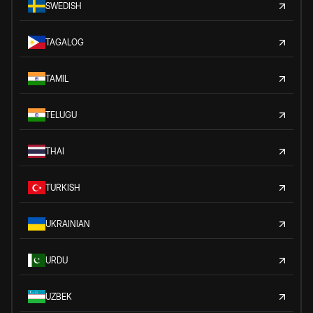
SWEDISH
TAGALOG
TAMIL
TELUGU
THAI
TURKISH
UKRAINIAN
URDU
UZBEK