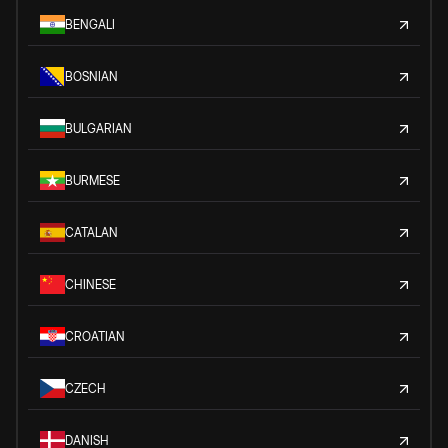
BENGALI
BOSNIAN
BULGARIAN
BURMESE
CATALAN
CHINESE
CROATIAN
CZECH
DANISH