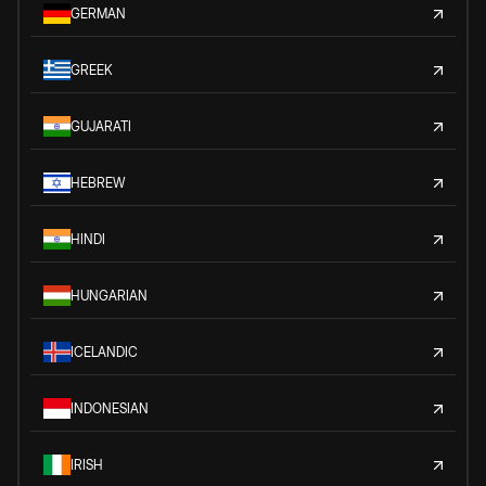
GERMAN
GREEK
GUJARATI
HEBREW
HINDI
HUNGARIAN
ICELANDIC
INDONESIAN
IRISH