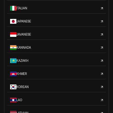
ITALIAN
JAPANESE
JAVANESE
KANNADA
KAZAKH
KHMER
KOREAN
LAO