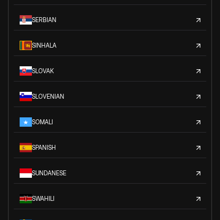
SERBIAN
SINHALA
SLOVAK
SLOVENIAN
SOMALI
SPANISH
SUNDANESE
SWAHILI