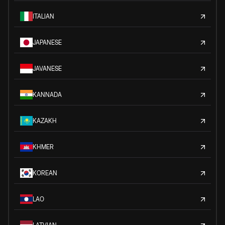
ITALIAN
JAPANESE
JAVANESE
KANNADA
KAZAKH
KHMER
KOREAN
LAO