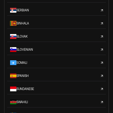
SERBIAN
SINHALA
SLOVAK
SLOVENIAN
SOMALI
SPANISH
SUNDANESE
SWAHILI