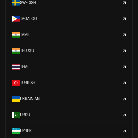
SWEDISH
TAGALOG
TAMIL
TELUGU
THAI
TURKISH
UKRAINIAN
URDU
UZBEK