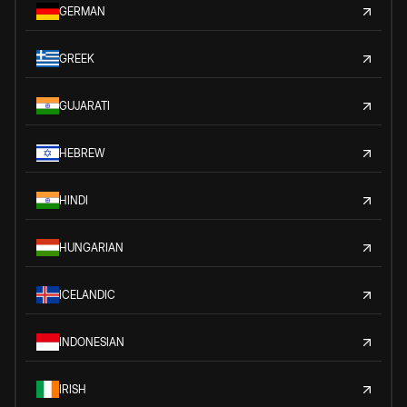
GERMAN
GREEK
GUJARATI
HEBREW
HINDI
HUNGARIAN
ICELANDIC
INDONESIAN
IRISH