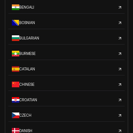
BENGALI
BOSNIAN
BULGARIAN
BURMESE
CATALAN
CHINESE
CROATIAN
CZECH
DANISH