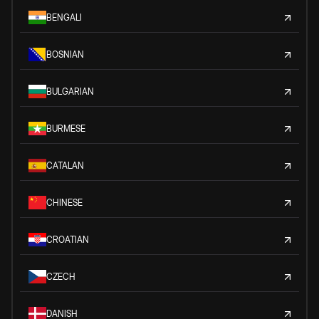
BENGALI
BOSNIAN
BULGARIAN
BURMESE
CATALAN
CHINESE
CROATIAN
CZECH
DANISH