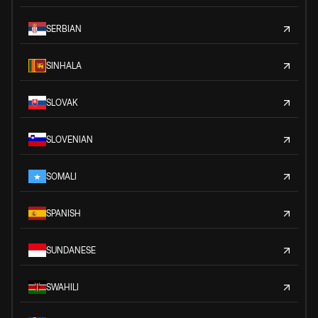
SERBIAN
SINHALA
SLOVAK
SLOVENIAN
SOMALI
SPANISH
SUNDANESE
SWAHILI