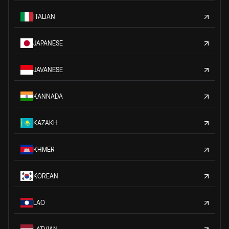
ITALIAN
JAPANESE
JAVANESE
KANNADA
KAZAKH
KHMER
KOREAN
LAO