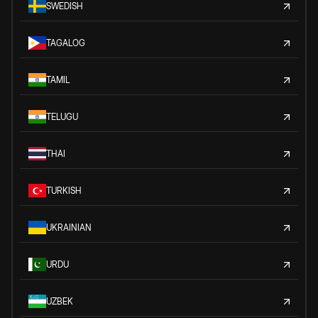
SWEDISH
TAGALOG
TAMIL
TELUGU
THAI
TURKISH
UKRAINIAN
URDU
UZBEK