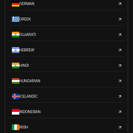
GERMAN
GREEK
GUJARATI
HEBREW
HINDI
HUNGARIAN
ICELANDIC
INDONESIAN
IRISH