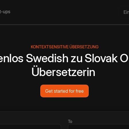
rt-ups
Ei
KONTEXTSENSITIVE ÜBERSETZUNG
enlos
Swedish
zu
Slovak
O
Übersetzerin
Get started for free
To