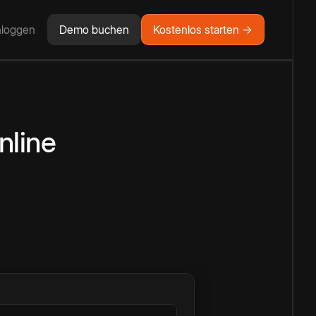
nloggen
Demo buchen
Kostenlos starten →
nline