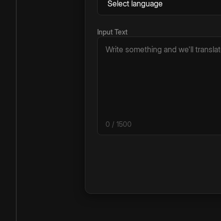
Input Text
0
/ 1500