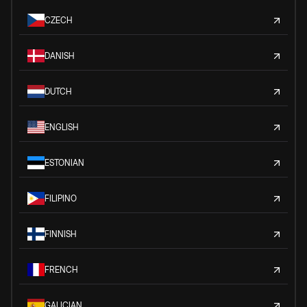
CZECH
DANISH
DUTCH
ENGLISH
ESTONIAN
FILIPINO
FINNISH
FRENCH
GALICIAN