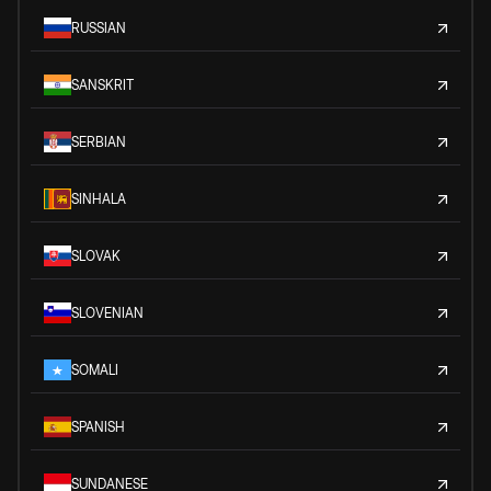
RUSSIAN
SANSKRIT
SERBIAN
SINHALA
SLOVAK
SLOVENIAN
SOMALI
SPANISH
SUNDANESE