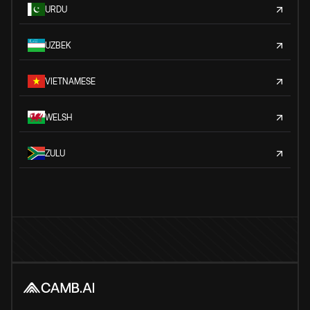
URDU
UZBEK
VIETNAMESE
WELSH
ZULU