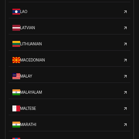
LAO
LATVIAN
LITHUANIAN
MACEDONIAN
MALAY
MALAYALAM
MALTESE
MARATHI