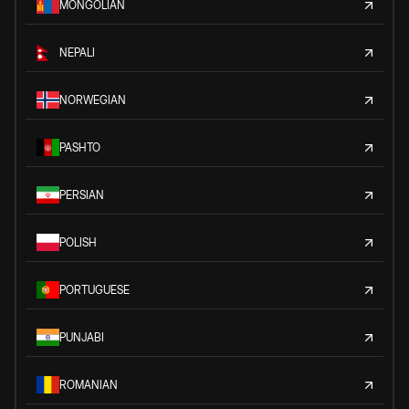
MONGOLIAN
NEPALI
NORWEGIAN
PASHTO
PERSIAN
POLISH
PORTUGUESE
PUNJABI
ROMANIAN