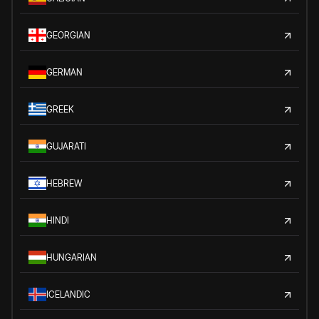
GEORGIAN
GERMAN
GREEK
GUJARATI
HEBREW
HINDI
HUNGARIAN
ICELANDIC