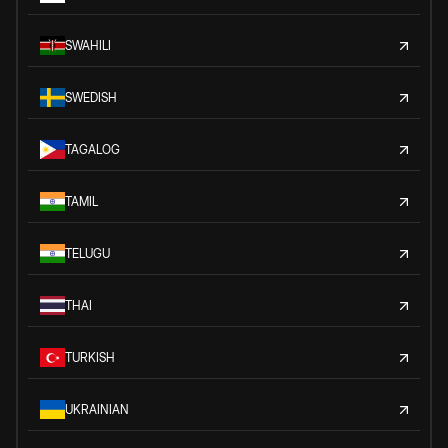
SWAHILI
SWEDISH
TAGALOG
TAMIL
TELUGU
THAI
TURKISH
UKRAINIAN