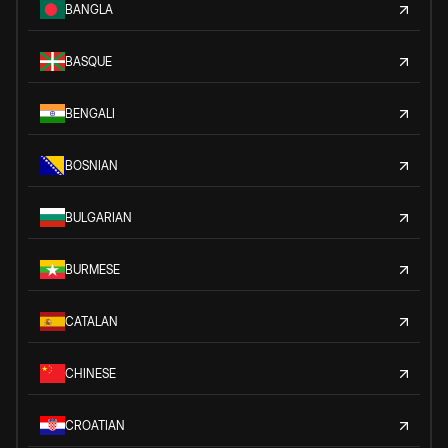
BANGLA
BASQUE
BENGALI
BOSNIAN
BULGARIAN
BURMESE
CATALAN
CHINESE
CROATIAN