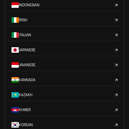
INDONESIAN
IRISH
ITALIAN
JAPANESE
JAVANESE
KANNADA
KAZAKH
KHMER
KOREAN