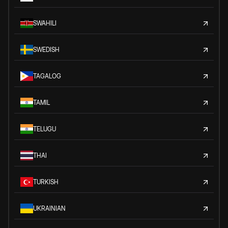
SWAHILI
SWEDISH
TAGALOG
TAMIL
TELUGU
THAI
TURKISH
UKRAINIAN