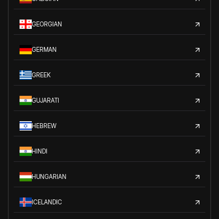
GEORGIAN
GERMAN
GREEK
GUJARATI
HEBREW
HINDI
HUNGARIAN
ICELANDIC