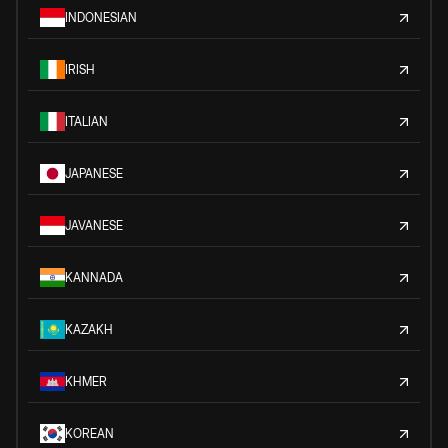
INDONESIAN
IRISH
ITALIAN
JAPANESE
JAVANESE
KANNADA
KAZAKH
KHMER
KOREAN