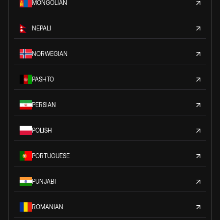
MONGOLIAN
NEPALI
NORWEGIAN
PASHTO
PERSIAN
POLISH
PORTUGUESE
PUNJABI
ROMANIAN