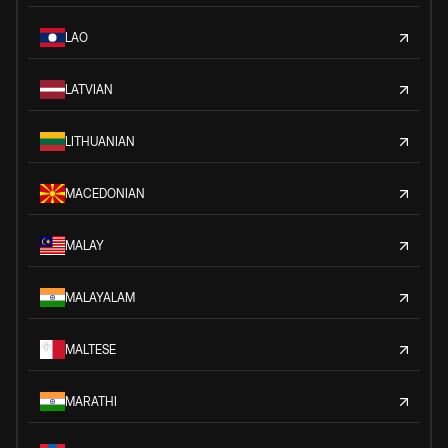
LAO
LATVIAN
LITHUANIAN
MACEDONIAN
MALAY
MALAYALAM
MALTESE
MARATHI