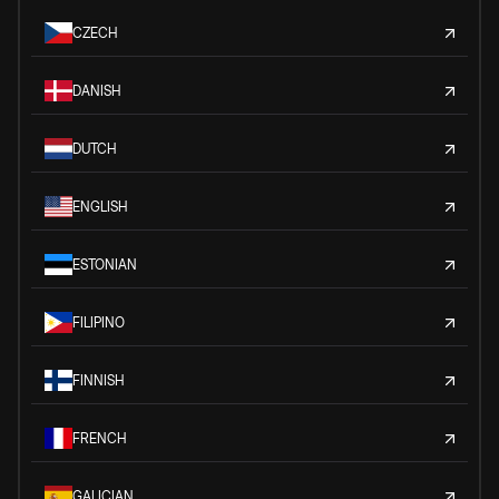
CZECH
DANISH
DUTCH
ENGLISH
ESTONIAN
FILIPINO
FINNISH
FRENCH
GALICIAN