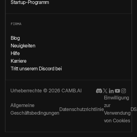
Startup-Programm
FIRMA
Blog
Neuigkeiten
Hilfe
Karriere
Tritt unserem Discord bei
Urheberrechte © 2026 CAMB.AI
Einwilligung
Allgemeine
zur
Datenschutzrichtlinie
DS
Geschäftsbedingungen
Verwendung
von Cookies