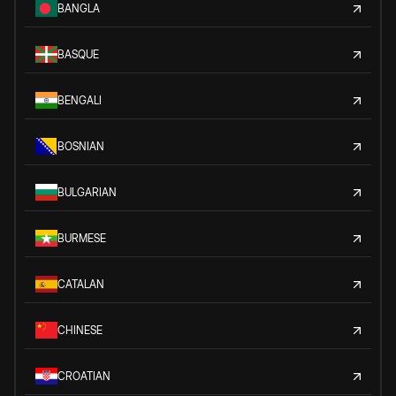
BANGLA
BASQUE
BENGALI
BOSNIAN
BULGARIAN
BURMESE
CATALAN
CHINESE
CROATIAN