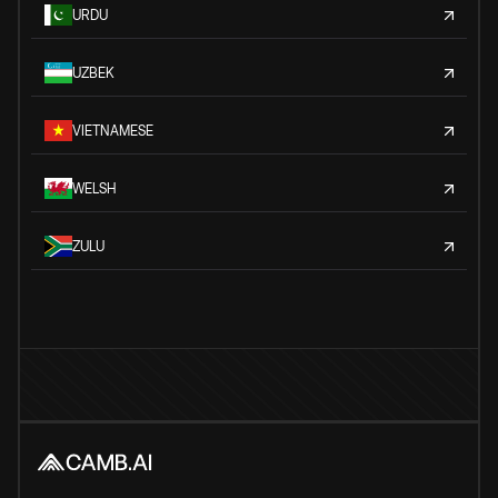
URDU
UZBEK
VIETNAMESE
WELSH
ZULU