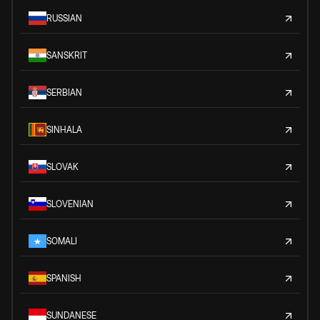
RUSSIAN
SANSKRIT
SERBIAN
SINHALA
SLOVAK
SLOVENIAN
SOMALI
SPANISH
SUNDANESE